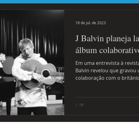
tal
Destaque Principal Site Eventos
uniforcafm
Notícias
18 de jul. de 2023
J Balvin planeja 
álbum colaborati
Em uma entrevista à revist
Balvin revelou que gravou 
colaboração com o britânic