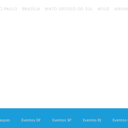
O PAULO
BRASÍLIA
MATO GROSSO DO SUL
AFILIE
ANUNC
taques
Eventos DF
Eventos SP
Eventos RJ
Eventos 