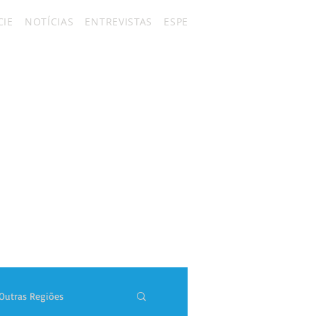
IE
NOTÍCIAS
ENTREVISTAS
ESPECIAIS
FÃ CLUBES
CON
Outras Regiões