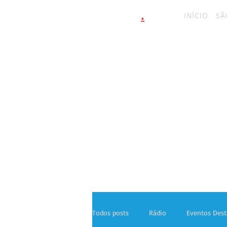
.
latinahits
com
INÍCIO
SÃ
Todos posts
Rádio
Eventos Des