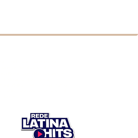
rádio rede radios latina salsa
 latino vallenato bachata
na Brasil Latina Hits românticas
ito Federal São Paulo Recife
rasil adulta jovem contemporânea
ho caribe caribenha américa do sul
l latino