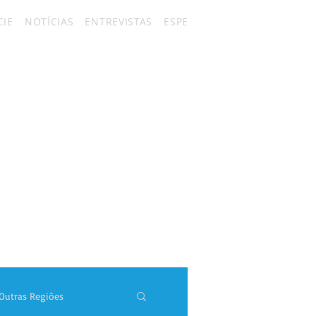
IE
NOTÍCIAS
ENTREVISTAS
ESPECIAIS
FÃ CLUBES
CON
Outras Regiões