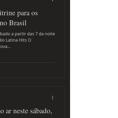
trine para os
 no Brasil
bado a partir das 7 da noite
dio Latina Hits O
a nova...
ao ar neste sábado,