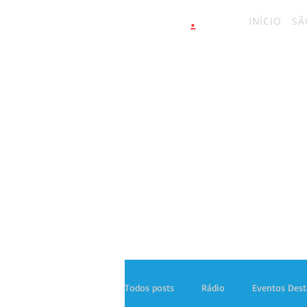
.
latinahits
com
INÍCIO
SÃ
Todos posts
Rádio
Eventos Des