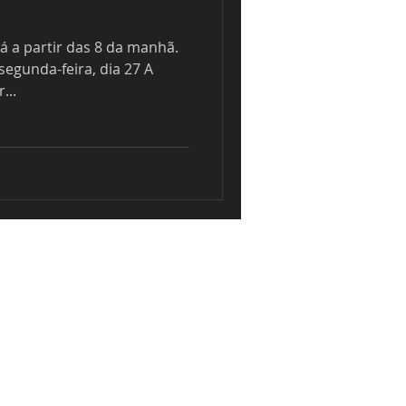
á a partir das 8 da manhã.
segunda-feira, dia 27 A
...