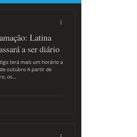
 sobre eventos
amação: Latina
ssará a ser diário
 de outubro A partir de
o, os...