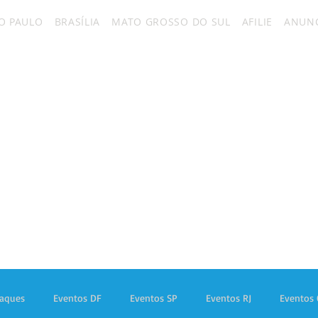
O PAULO
BRASÍLIA
MATO GROSSO DO SUL
AFILIE
ANUNC
taques
Eventos DF
Eventos SP
Eventos RJ
Eventos 