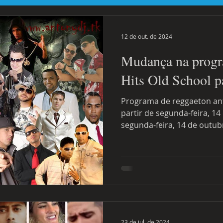
tal
Destaque Principal Site Eventos
uniforcafm
Notícias
12 de out. de 2024
Mudança na progr
Hits Old School pa
Programa de reggaeton antigo terá mais um horário a
partir de segunda-feira, 14
segunda-feira, 14 de outubr
23 de jul. de 2024