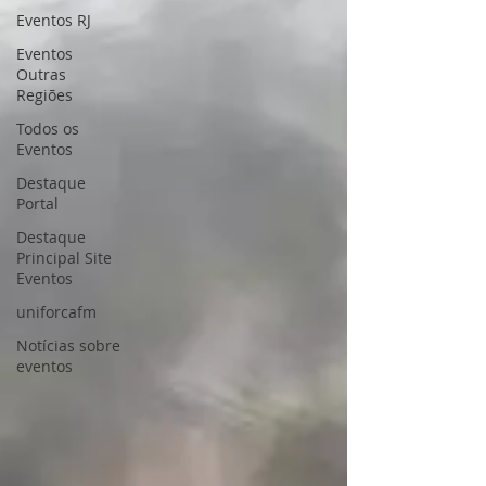
Eventos RJ
Eventos
Outras
Regiões
Todos os
Eventos
Destaque
Portal
Destaque
Principal Site
Eventos
uniforcafm
Notícias sobre
eventos