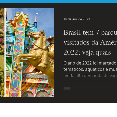
tal
Destaque Principal Site Eventos
uniforcafm
Notícias
18 de jun. de 2023
Brasil tem 7 parqu
visitados da Amér
2022; veja quais
O ano de 2022 foi marcado
temáticos, aquáticos e mu
ainda alta demanda de expe