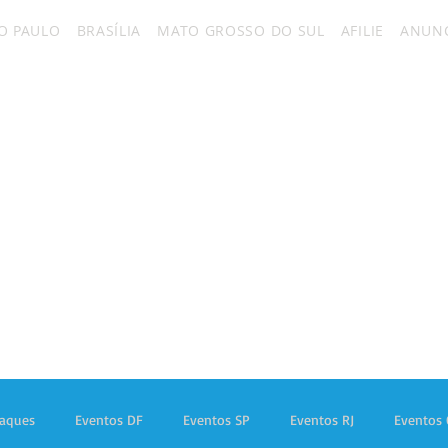
O PAULO
BRASÍLIA
MATO GROSSO DO SUL
AFILIE
ANUNC
taques
Eventos DF
Eventos SP
Eventos RJ
Eventos 