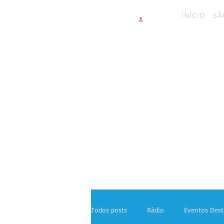
.
latinahits
com
INÍCIO
SÃ
Todos posts
Rádio
Eventos Des