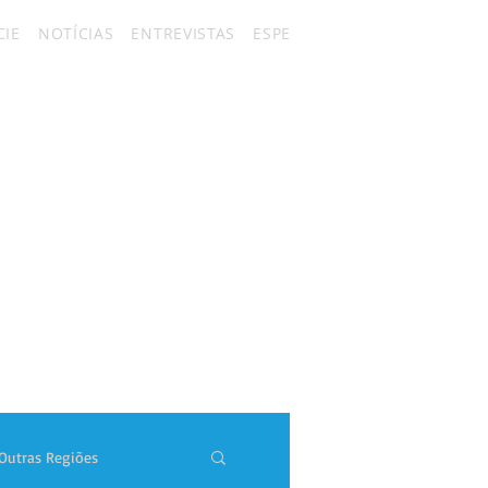
IE
NOTÍCIAS
ENTREVISTAS
ESPECIAIS
FÃ CLUBES
CON
Outras Regiões