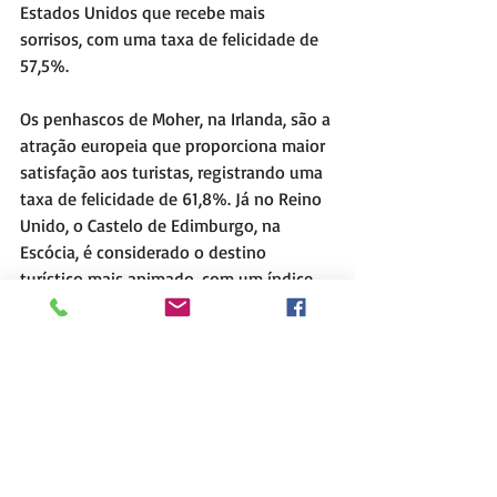
Estados Unidos que recebe mais 
sorrisos, com uma taxa de felicidade de 
57,5%.
Os penhascos de Moher, na Irlanda, são a 
atração europeia que proporciona maior 
satisfação aos turistas, registrando uma 
taxa de felicidade de 61,8%. Já no Reino 
Unido, o Castelo de Edimburgo, na 
Escócia, é considerado o destino 
turístico mais animado, com um índice 
de felicidade de 41,6%. Vale destacar que 
14 dos 20 lugares mais felizes do mundo 
estão localizados na América Latina.
Informações do 
Rotas de Viagem
.
Tags:
Brasil
viagem
América do Sul
pontos turísticos