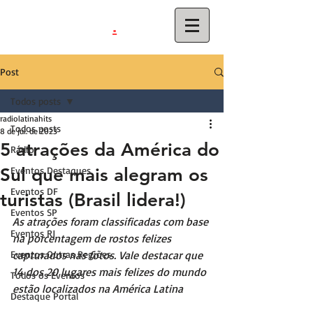
.
latinahits
com
Post
Todos posts
radiolatinahits
Todos posts
8 de jul. de 2023
5 atrações da América do
Rádio
Sul que mais alegram os
Eventos Destaques
Eventos DF
turistas (Brasil lidera!)
Eventos SP
As atrações foram classificadas com base 
Eventos RJ
na porcentagem de rostos felizes 
Eventos Outras Regiões
capturados nas fotos. Vale destacar que 
14 dos 20 lugares mais felizes do mundo 
Todos os Eventos
estão localizados na América Latina
Destaque Portal