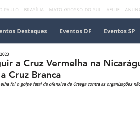
O PAULO
BRASÍLIA
MATO GROSSO DO SUL
AFILIE
ANUNC
entos Destaques
Eventos DF
Eventos SP
 2023
Todos os Eventos
Destaque Portal
uir a Cruz Vermelha na Nicarág
 a Cruz Branca
Eventos
uniforcafm
Notícias sobre evento
elha foi o golpe fatal da ofensiva de Ortega contra as organizações n