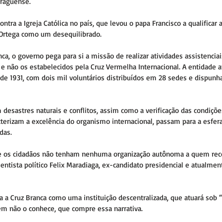
araguense.
tra a Igreja Católica no país, que levou o papa Francisco a qualificar
 Ortega como um desequilibrado.
ca, o governo pega para si a missão de realizar atividades assistencia
e não os estabelecidos pela Cruz Vermelha Internacional. A entidade 
e 1931, com dois mil voluntários distribuídos em 28 sedes e dispunh
 desastres naturais e conflitos, assim como a verificação das condiçõ
cterizam a excelência do organismo internacional, passam para a esfera
das.
ue os cidadãos não tenham nenhuma organização autônoma a quem rec
entista político Felix Maradiaga, ex-candidato presidencial e atualme
 a Cruz Branca como uma instituição descentralizada, que atuará sob “
Quem não o conhece, que compre essa narrativa.