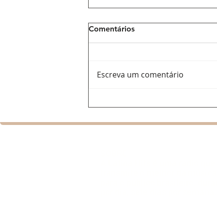
Comentários
Escreva um comentário
Ana Del Castillo: a voz
feminina que ajuda a
renovar o vallenato e
conquista espaço na
programação da Latina Hits
SOBRE
A Latina Hits é uma rádio que
transmite o melhor da música 
para o público brasileiro, dur
por dia, sete dias por semana.