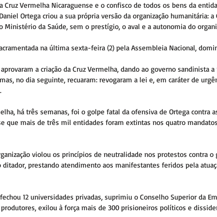
a Cruz Vermelha Nicaraguense e o confisco de todos os bens da entida
niel Ortega criou a sua própria versão da organização humanitária: a 
o Ministério da Saúde, sem o prestígio, o aval e a autonomia do organ
 sacramentada na última sexta-feira (2) pela Assembleia Nacional, dom
aprovaram a criação da Cruz Vermelha, dando ao governo sandinista a
mas, no dia seguinte, recuaram: revogaram a lei e, em caráter de urgên
.
elha, há três semanas, foi o golpe fatal da ofensiva de Ortega contra a
e que mais de três mil entidades foram extintas nos quatro mandato
rganização violou os princípios de neutralidade nos protestos contra o
 ditador, prestando atendimento aos manifestantes feridos pela atuaç
fechou 12 universidades privadas, suprimiu o Conselho Superior da Em
 produtores, exilou à força mais de 300 prisioneiros políticos e disside