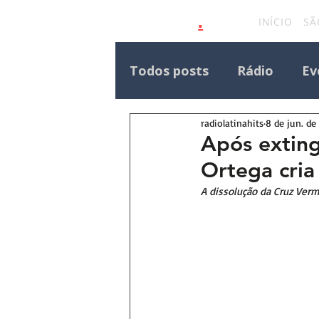
.
latinahits
com
INÍCIO
SÃ
Todos posts
Rádio
Ev
radiolatinahits
8 de jun. de
Eventos Outras Regiões
Após exting
Ortega cria
Destaque Principal Site 
A dissolução da Cruz Verm