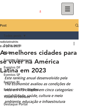
.
latinahits
com
Post
Todos posts
radiolatinahits
Todos posts
8 de jul. de 2023
As melhores cidades para
Rádio
se viver na América
Eventos Destaques
Eventos DF
Latina em 2023
Eventos SP
Este ranking anual desenvolvido pela 
Eventos RJ
The Economist avaliou as condições de 
Eventos Outras Regiões
vida em 173 cidades em cinco categorias: 
estabilidade, saúde, cultura e meio 
Todos os Eventos
ambiente, educação e infraestrutura
Destaque Portal