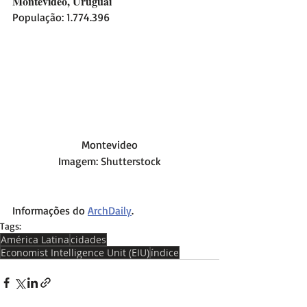
Montevideo, Uruguai
População: 1.774.396
Montevideo
Imagem: Shutterstock
Informações do 
ArchDaily
.
Tags:
América Latina
cidades
Economist Intelligence Unit (EIU)
índice