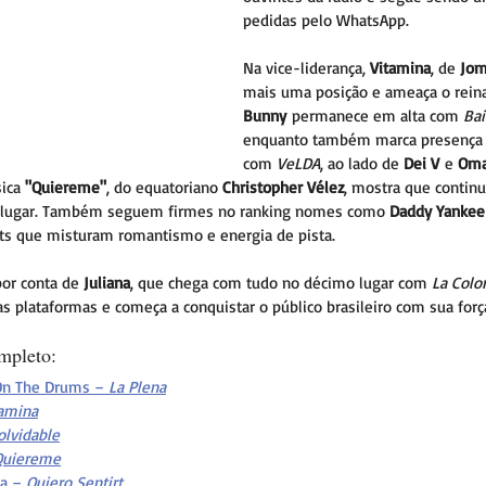
pedidas pelo WhatsApp.
Na vice-liderança, 
Vitamina
, de 
Jom
mais uma posição e ameaça o reina
Bunny
 permanece em alta com 
Bai
enquanto também marca presença 
com 
VeLDA
, ao lado de 
Dei V
 e 
Oma
ica 
"Quiereme"
, do equatoriano 
Christopher Vélez
, mostra que continu
o lugar. Também seguem firmes no ranking nomes como 
Daddy Yankee
its que misturam romantismo e energia de pista.
por conta de 
Juliana
, que chega com tudo no décimo lugar com 
La Col
plataformas e começa a conquistar o público brasileiro com sua força
mpleto:
On The Drums – 
La Plena
amina
olvidable
Quiereme
a – 
Quiero Sentirt