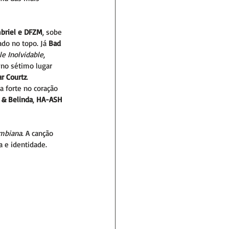
briel e DFZM
, sobe 
do no topo. Já 
Bad 
le Inolvidable
, 
no sétimo lugar 
r Courtz
.
a forte no coração 
 & Belinda
, 
HA-ASH 
ombiana
. A canção 
 e identidade.