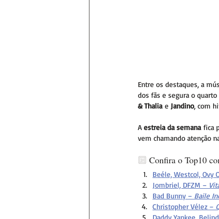
Entre os destaques, a mús
dos fãs e segura o quart
& Thalia
 e 
Jandino
, com h
A 
estreia da semana
 fica 
vem chamando atenção nas 
🔟 
Confira o Top10 co
Beéle, Westcol, Ovy 
Jombriel, DFZM – 
Vit
Bad Bunny – 
Baile In
Christopher Vélez – 
Daddy Yankee, Belind