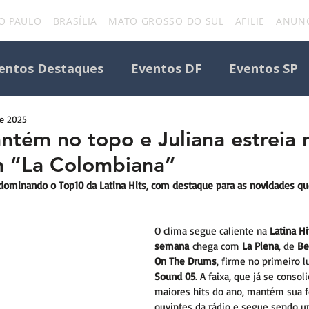
O PAULO
BRASÍLIA
MATO GROSSO DO SUL
AFILIE
ANUNC
entos Destaques
Eventos DF
Eventos SP
de 2025
Todos os Eventos
Destaque Portal
ntém no topo e Juliana estreia 
m “La Colombiana”
Eventos
uniforcafm
Notícias sobre evento
 dominando o Top10 da Latina Hits, com destaque para as novidades 
O clima segue caliente na 
Latina Hi
semana
 chega com 
La Plena
, de 
Be
On The Drums
, firme no primeiro l
Sound 05
. A faixa, que já se cons
maiores hits do ano, mantém sua f
ouvintes da rádio e segue sendo u