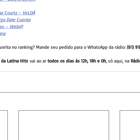
ar Courtz – 
VeLDÁ
ga Date Cuenta
os – 
Web@
ana
vorita no ranking? Mande seu pedido para o WhatsApp da rádio: 
(61) 9
 da Latina Hits
 vai ao ar 
todos os dias às 12h, 18h e 0h
, só aqui, na 
Rádi