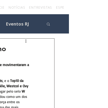
IE
NOTÍCIAS
ENTREVISTAS
ESPECIAIS
FÃ CLUBES
CON
Eventos RJ
no
s
que movimentaram a 
ts
, e o 
Top10 da 
éle, Westcol e Ovy 
ugar pelo selo 
W 
olidou como um dos 
orça entre os 
ma das mais 