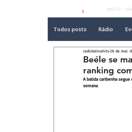
.
latinahits
com
INÍCIO
SÃ
Todos posts
Rádio
Ev
radiolatinahits
26 de mai. 
Eventos Outras Regiões
Beéle se ma
ranking co
Destaque Principal Site 
A batida caribenha segue
semana