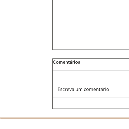
Comentários
Escreva um comentário
Ana Del Castillo: a voz
feminina que ajuda a
renovar o vallenato e
conquista espaço na