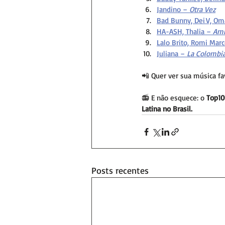
Jandino – 
Otra Vez
Bad Bunny, Dei V, Om
HA-ASH, Thalia – 
Ami
Lalo Brito, Romi Marc
Juliana – 
La Colombi
📲 Quer ver sua música fa
📻 E não esquece: o 
Top10
Latina no Brasil.
Posts recentes