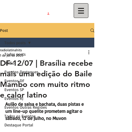
.
latinahits
com
Post
Todos posts
radiolatinahits
Todos posts
1 de jul. de 2025
DF-12/07 | Brasília recebe
Rádio
mais uma edição do Baile
Eventos Destaques
Eventos DF
Mambo com muito ritmo
Eventos SP
e calor latino
Eventos RJ
Aulão de salsa e bachata, duas pistas e 
Eventos Outras Regiões
um line-up quente prometem agitar o 
Todos os Eventos
sábado, 12 de julho, no Muvon
Destaque Portal