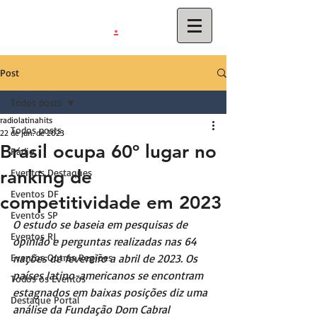
.
latinahits
com
Post
Todos posts
radiolatinahits
Todos posts
22 de jun. de 2023
Brasil ocupa 60º lugar no
Rádio
ranking de
Eventos Destaques
Eventos DF
competitividade em 2023
Eventos SP
O estudo se baseia em pesquisas de 
Eventos RJ
opinião e perguntas realizadas nas 64 
Eventos Outras Regiões
nações de fevereiro a abril de 2023. Os 
países latino-americanos se encontram 
Todos os Eventos
estagnados em baixas posições diz uma 
Destaque Portal
análise da Fundação Dom Cabral