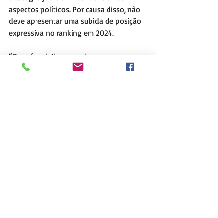
aspectos políticos. Por causa disso, não 
deve apresentar uma subida de posição 
expressiva no ranking em 2024. 
“Os países latino-americanos se 
encontram estagnados em baixas 
posições, enquanto o leste asiático tem 
apresentado forte ascensão há alguns 
anos”, diz uma análise da Fundação 
Dom Cabral, parceira do IMD, sobre os 
resultados. 
Informações 
Poder 360
.
Tags:
Brasil
Ranking
IMD