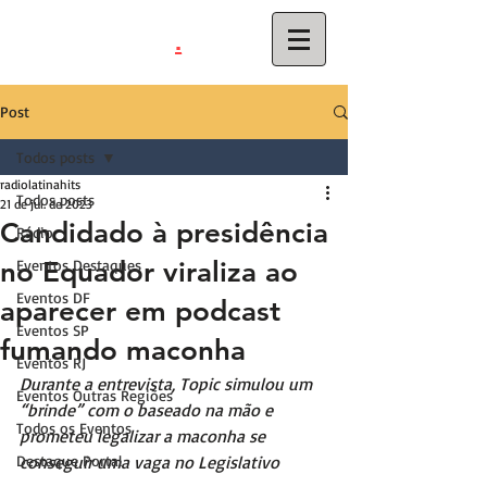
.
latinahits
com
Post
Todos posts
radiolatinahits
Todos posts
21 de jul. de 2023
Candidado à presidência
Rádio
no Equador viraliza ao
Eventos Destaques
Eventos DF
aparecer em podcast
Eventos SP
fumando maconha
Eventos RJ
Durante a entrevista, Topic simulou um 
Eventos Outras Regiões
“brinde” com o baseado na mão e 
Todos os Eventos
prometeu legalizar a maconha se 
Destaque Portal
conseguir uma vaga no Legislativo