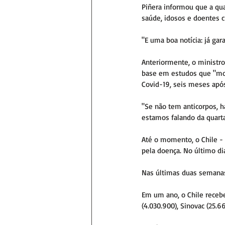
Piñera informou que a qua
saúde, idosos e doentes c
"E uma boa notícia: já gar
Anteriormente, o ministro
base em estudos que "mos
Covid-19, seis meses após
"Se não tem anticorpos, h
estamos falando da quarta
Até o momento, o Chile - 
pela doença. No último di
Nas últimas duas semanas
Em um ano, o Chile recebe
(4.030.900), Sinovac (25.6