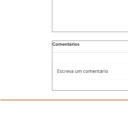
Comentários
Escreva um comentário
Ana Del Castillo: a voz
feminina que ajuda a
renovar o vallenato e
conquista espaço na
programação da Latina Hits
SOBRE
A Latina Hits é uma rádio que