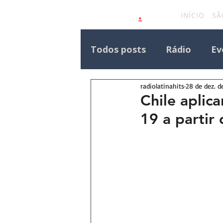
.
latinahits
com
INÍCIO
SÃ
Todos posts
Rádio
Ev
radiolatinahits
28 de dez. d
Eventos Outras Regiões
Chile aplic
19 a partir 
Destaque Principal Site 