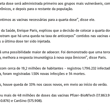
rta dose será administrada primeiro aos grupos mais vulneráveis, com
rônicos, e depois para o restante da população.
antimos as vacinas necessárias para a quarta dose", disse ele.
 da Saúde, Enrique Paris, explicou que a decisão de colocar a quarta d
tram que há uma queda na taxa de anticorpos" contidos nas vacinas
 a última dose ter sido injetada.
á uma possibilidade maior de adoecer. Foi demonstrado que uma terce
, melhora a resposta imunológica à nova cepa ômicron", disse Paris.
com cerca de 19,2 milhões de habitantes - registrou 1.796.232 infectad
a, foram registradas 1.504 novas infecções e 54 mortes.
, houve queda de 33% nos casos novos, em meio ao início do verão.
u mais de 48 milhões de doses das vacinas Pfizer-BioNTech (17.863.9
60.876) e CanSino (575.908).