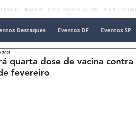
O PAULO
BRASÍLIA
MATO GROSSO DO SUL
AFILIE
ANUNC
entos Destaques
Eventos DF
Eventos SP
e 2021
Todos os Eventos
Destaque Portal
ará quarta dose de vacina contra
de fevereiro
Eventos
uniforcafm
Notícias sobre evento