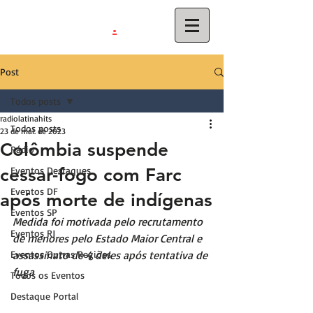
.
latinahits
com
Post
Todos posts
radiolatinahits
Todos posts
23 de mai. de 2023
Colômbia suspende
Rádio
cessar-fogo com Farc
Eventos Destaques
Eventos DF
após morte de indígenas
Eventos SP
Medida foi motivada pelo recrutamento 
Eventos RJ
de menores pelo Estado Maior Central e 
Eventos Outras Regiões
assassinato de 4 deles após tentativa de 
fuga
Todos os Eventos
Destaque Portal