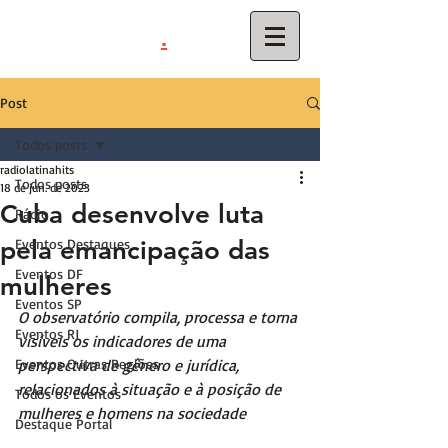
.
latinahits
com
Post
Todos posts
radiolatinahits
Todos posts
18 de jun. de 2023
Cuba desenvolve luta
Rádio
pela emancipação das
Eventos Destaques
Eventos DF
mulheres
Eventos SP
O observatório compila, processa e torna 
Eventos RJ
visíveis os indicadores de uma 
Eventos Outras Regiões
perspectiva de gênero e jurídica, 
relacionados à situação e à posição de 
Todos os Eventos
mulheres e homens na sociedade
Destaque Portal