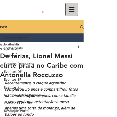
.
latinahits
com
Post
Todos posts
radiolatinahits
Todos posts
9 de jul. de 2023
De férias, Lionel Messi
Rádio
curte praia no Caribe com
Eventos Destaques
Eventos DF
Antonella Roccuzzo
Eventos SP
Recentemente, o craque argentino 
Eventos RJ
completou 36 anos e compartilhou fotos 
Eventos Outras Regiões
da comemoração simples, com a família 
e sem nenhuma ostentação: à mesa, 
Todos os Eventos
apenas uma torta de morango, além de 
Destaque Portal
balões ao fundo 