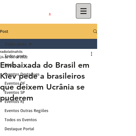
.
latinahits
com
Post
Todos posts
radiolatinahits
Todos posts
24 de fev. de 2022
Embaixada do Brasil em
Rádio
Kiev pede a brasileiros
Eventos Destaques
Eventos DF
que deixem Ucrânia se
Eventos SP
puderem
Eventos RJ
Eventos Outras Regiões
Todos os Eventos
Destaque Portal