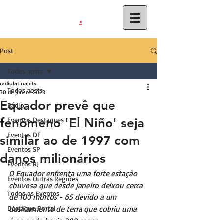
.
latinahits
com
Post
Todos posts
radiolatinahits
Todos posts
30 de jun. de 2023
Equador prevê que
Rádio
fenômeno 'El Niño' seja
Eventos Destaques
Eventos DF
similar ao de 1997 com
Eventos SP
danos milionários
Eventos RJ
O Equador enfrenta uma forte estação 
Eventos Outras Regiões
chuvosa que desde janeiro deixou cerca 
Todos os Eventos
de 100 mortos - 65 devido a um 
Destaque Portal
deslizamento de terra que cobriu uma 