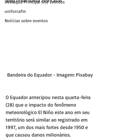
área onde havia 209 casas
Destaque Principal Site Eventos
uniforcafm
Notícias sobre eventos
Bandeira do Equador - Imagem: Pixabay
O Equador antecipou nesta quarta-feira 
(28) que o impacto do fenômeno 
meteorológico El Niño este ano em seu 
território será similar ao registrado em 
1997, um dos mais fortes desde 1950 e 
que causou danos milionários.