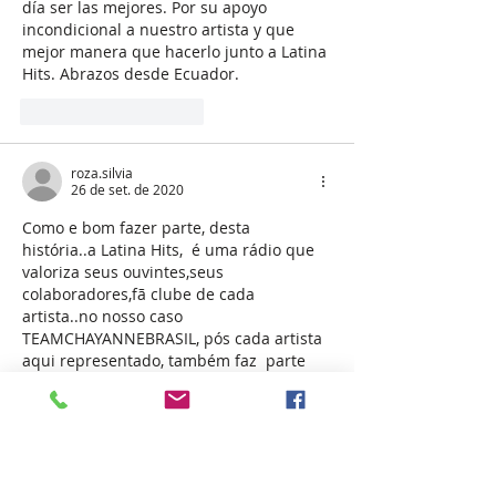
día ser las mejores. Por su apoyo 
incondicional a nuestro artista y que 
mejor manera que hacerlo junto a Latina 
Hits. Abrazos desde Ecuador. 
Curtir
Responder
roza.silvia
26 de set. de 2020
Como e bom fazer parte, desta 
história..a Latina Hits,  é uma rádio que 
valoriza seus ouvintes,seus 
colaboradores,fã clube de cada 
artista..no nosso caso 
TEAMCHAYANNEBRASIL, pós cada artista 
aqui representado, também faz  parte 
de nossas vidas, assim como a Latina!  
Por isso seu sucesso so esta apenas 
começando,que Deus abençoe tds vocês, 
que prontamente atende nossos 
pedidos musicas!  Beijo no CORAÇÃO 
...orgulhosamente silvia Roza 