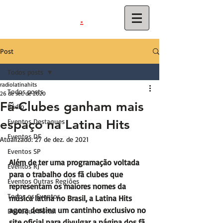
.
latinahits
com
Post
Todos posts
radiolatinahits
Todos posts
26 de set. de 2020
Fã-Clubes ganham mais
Rádio
espaço na Latina Hits
Eventos Destaques
Eventos DF
Atualizado:
27 de dez. de 2021
Eventos SP
Além de ter uma programação voltada 
Eventos RJ
para o trabalho dos fã clubes que 
Eventos Outras Regiões
representam os maiores nomes da 
Todos os Eventos
música latina no Brasil, a Latina Hits 
agora destina um cantinho exclusivo no 
Destaque Portal
site oficial para divulgar a página dos fã 