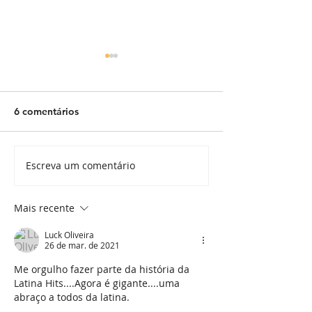
6 comentários
Escreva um comentário
Latina Hits Brasil
Latina Hits ret
transfere cabeça de rede
operação em re
para SP e amplia
anuncia expans
Mais recente
estratégia de
foco regional a 
aproximação com o
maio
Luck Oliveira
26 de mar. de 2021
público
Me orgulho fazer parte da história da 
Latina Hits....Agora é gigante....uma 
abraço a todos da latina.