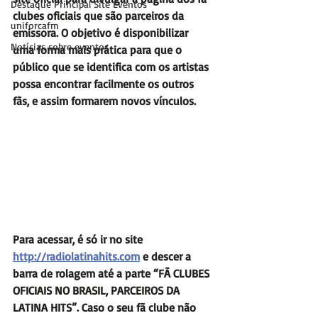
Destaque Principal Site Eventos
clubes oficiais que são parceiros da 
uniforcafm
emissora. O objetivo é disponibilizar 
Notícias sobre eventos
uma forma mais prática para que o 
público que se identifica com os artistas 
possa encontrar facilmente os outros 
fãs, e assim formarem novos vínculos. 
Para acessar, é só ir no site 
http://radiolatinahits.com
 e descer a 
barra de rolagem até a parte “FÃ CLUBES 
OFICIAIS NO BRASIL, PARCEIROS DA 
LATINA HITS”. Caso o seu fã clube não 