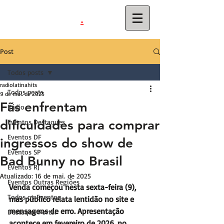
.
latinahits
com
Post
Todos posts
radiolatinahits
Todos posts
9 de mai. de 2025
Fãs enfrentam
Rádio
dificuldades para comprar
Eventos Destaques
Eventos DF
ingressos do show de
Eventos SP
Bad Bunny no Brasil
Eventos RJ
Atualizado:
16 de mai. de 2025
Eventos Outras Regiões
Venda começou nesta sexta-feira (9), 
Todos os Eventos
mas público relata lentidão no site e 
mensagens de erro. Apresentação 
Destaque Portal
acontece em fevereiro de 2026, no 