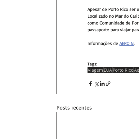
Apesar de Porto Rico ser 
Localizado no Mar do Carib
como Comunidade de Porto
passaporte para viajar pa
Informações de 
AEROIN
.
Tags:
Viagem
EUA
Porto Rico
Ae
Posts recentes