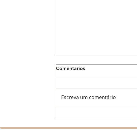
Comentários
Escreva um comentário
Ana Del Castillo: a voz
feminina que ajuda a
renovar o vallenato e
conquista espaço na