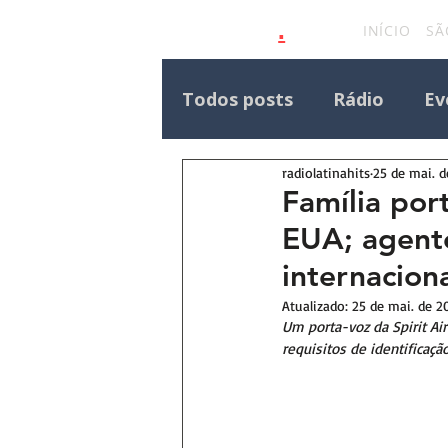
.
latinahits
com
INÍCIO
SÃ
Todos posts
Rádio
Ev
radiolatinahits
25 de mai. 
Eventos Outras Regiões
Família po
EUA; agente
Destaque Principal Site 
internacion
Atualizado:
25 de mai. de 2
Um porta-voz da Spirit Ai
requisitos de identificaçã