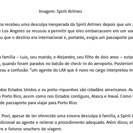
Imagem: Spirit Airlines
ha recebeu uma desculpa inesperada da Spirit Airlines depois que um 
de Los Angeles se recusou a permitir que eles embarcassem em um voo 
u que o destino era internacional e, portanto, exigia um passaporte par
 família – Luis, seu marido, e Alejandro, seu filho de dois anos – est
il, quando foram parados no balcão de check-in do aeroporto. Posterio
plicou a confusão: “um agente do LAX que é novo no cargo interpretou m
o dos Estados Unidos e os porto-riquenhos são cidadãos americanos. As 
Porto Rico, assim como nos Estados contíguos, Alasca e Havaí. Como t
e passaporte para viajar para Porto Rico.
ost, apesar de ter oferecido uma sincera desculpa à família, a Spirit 
dicional ao agente e reiterar o procedimento adequado. Além disso, 
s e futuros vouchers de viagem.