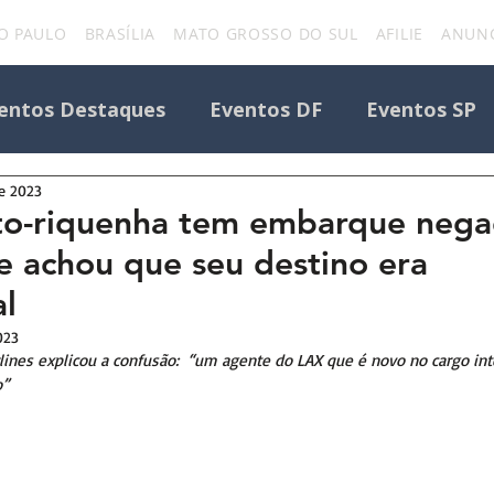
O PAULO
BRASÍLIA
MATO GROSSO DO SUL
AFILIE
ANUNC
entos Destaques
Eventos DF
Eventos SP
de 2023
Todos os Eventos
Destaque Portal
rto-riquenha tem embarque nega
 achou que seu destino era
Eventos
uniforcafm
Notícias sobre evento
al
023
rlines explicou a confusão:  “um agente do LAX que é novo no cargo in
o”