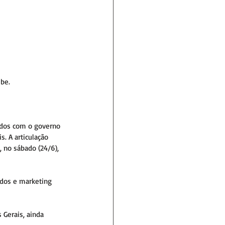
be. 
rdos com o governo 
. A articulação 
, no sábado (24/6), 
ados e marketing 
 Gerais, ainda 