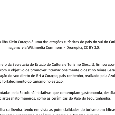
ilha Klein Curaçao é uma das atrações turísticas do país do sul do Cari
Imagem:  via Wikimedia Commons - Dronepicr, CC BY 3.0.
eio da Secretaria de Estado de Cultura e Turismo (Secult), firmou aco
om o objetivo de promover internacionalmente o destino Minas Gerais
ção do voo direto de BH à Curaçao, país caribenho, realizado pela Azul
 o fortalecimento do turismo no estado. 
ntadas pela Secult há iniciativas que contemplam gastronomia, destil
 do artesanato mineiros, como as cerâmicas do Vale do Jequitinhonha. 
 ilha caribenha, tendo em vista as potencialidades do turismo em Minas