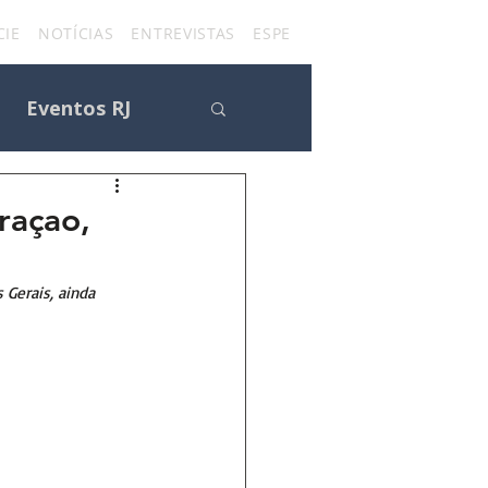
IE
NOTÍCIAS
ENTREVISTAS
ESPECIAIS
FÃ CLUBES
CON
Eventos RJ
raçao,
s
 Gerais, ainda 