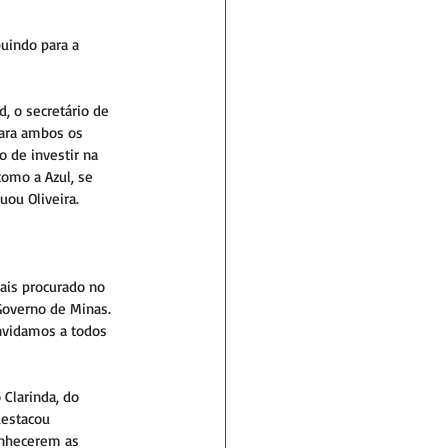
uindo para a 
, o secretário de 
para ambos os 
 de investir na 
omo a Azul, se 
ou Oliveira. 
ais procurado no 
Governo de Minas. 
nvidamos a todos 
Clarinda, do 
destacou 
onhecerem as 