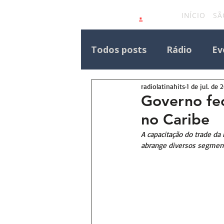
.
latinahits
com
INÍCIO
SÃ
Todos posts
Rádio
Ev
radiolatinahits
1 de jul. de 
Eventos Outras Regiões
Governo fec
no Caribe
Destaque Principal Site 
A capacitação do trade da
abrange diversos segment