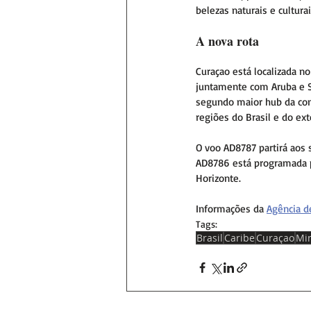
belezas naturais e cultura
A nova rota
Curaçao está localizada n
juntamente com Aruba e Sa
segundo maior hub da com
regiões do Brasil e do exte
O voo AD8787 partirá aos 
AD8786 está programada p
Horizonte.
Informações da 
Agência d
Tags:
Brasil
Caribe
Curaçao
Min