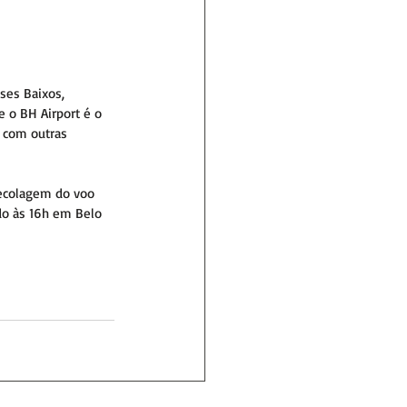
ses Baixos, 
e o BH Airport é o 
 com outras 
decolagem do voo 
do às 16h em Belo 