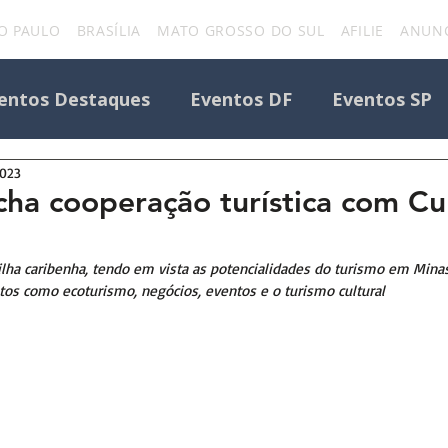
O PAULO
BRASÍLIA
MATO GROSSO DO SUL
AFILIE
ANUNC
entos Destaques
Eventos DF
Eventos SP
2023
Todos os Eventos
Destaque Portal
ha cooperação turística com Cu
Eventos
uniforcafm
Notícias sobre evento
 ilha caribenha, tendo em vista as potencialidades do turismo em Minas
os como ecoturismo, negócios, eventos e o turismo cultural