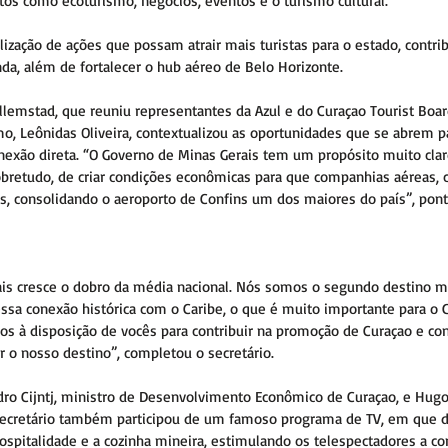
os como ecoturismo, negócios, eventos e o turismo cultural.
ização de ações que possam atrair mais turistas para o estado, contrib
a, além de fortalecer o hub aéreo de Belo Horizonte.
llemstad, que reuniu representantes da Azul e do Curaçao Tourist Board
mo, Leônidas Oliveira, contextualizou as oportunidades que se abrem 
onexão direta. “O Governo de Minas Gerais tem um propósito muito claro
bretudo, de criar condições econômicas para que companhias aéreas, c
, consolidando o aeroporto de Confins um dos maiores do país”, pontu
is cresce o dobro da média nacional. Nós somos o segundo destino m
 essa conexão histórica com o Caribe, o que é muito importante para o 
 à disposição de vocês para contribuir na promoção de Curaçao e co
o nosso destino”, completou o secretário.   
dro Cijntj, ministro de Desenvolvimento Econômico de Curaçao, e Hugo 
 secretário também participou de um famoso programa de TV, em que 
hospitalidade e a cozinha mineira, estimulando os telespectadores a c