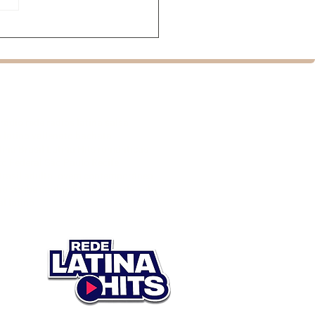
mentário sobre
ata estreia no Brasil
nte festival de cinema
cal
rádio rede radios latina salsa
 latino vallenato bachata
na Brasil Latina Hits românticas
ito Federal São Paulo Recife
rasil adulta jovem contemporânea
ho caribe caribenha américa do sul
l latino