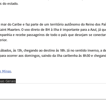
is do estado. 
o mar do Caribe e faz parte de um território autônomo do Reino dos Paí
int Maarten. O voo direto de BH à ilha é importante para a Azul, já qu
panhia e recebe passageiros de todo o país que desejam se conectar
rior. 
sábados, às 13h, chegando ao destino às 18h. Já no sentido inverso, a 
ara ocorrer aos domingos, saindo da ilha caribenha às 8h30 e chegan
e Minas
.
as Gerais