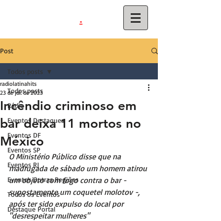
.
latinahits
com
Post
Todos posts
radiolatinahits
Todos posts
23 de jul. de 2023
Incêndio criminoso em
Rádio
bar deixa 11 mortos no
Eventos Destaques
Eventos DF
México
Eventos SP
O Ministério Público disse que na 
Eventos RJ
madrugada de sábado um homem atirou 
Eventos Outras Regiões
um objeto com fogo contra o bar - 
supostamente um coquetel molotov -, 
Todos os Eventos
após ter sido expulso do local por 
Destaque Portal
"desrespeitar mulheres"