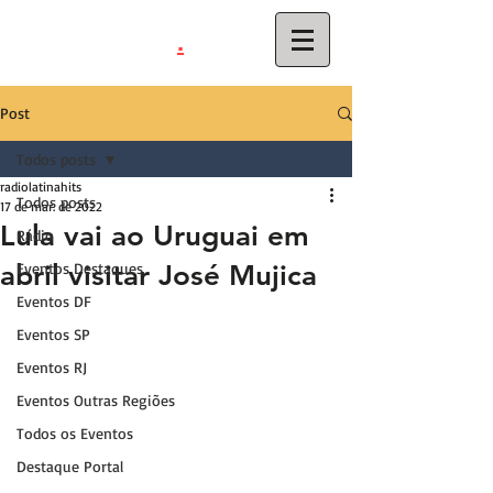
.
latinahits
com
Post
Todos posts
radiolatinahits
Todos posts
17 de mar. de 2022
Lula vai ao Uruguai em
Rádio
abril visitar José Mujica
Eventos Destaques
Eventos DF
Eventos SP
Eventos RJ
Eventos Outras Regiões
Todos os Eventos
Destaque Portal