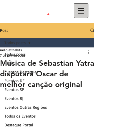
.
latinahits
com
Post
Todos posts
radiolatinahits
Todos posts
7 de jan. de 2022
Música de Sebastian Yatra
Rádio
disputará Oscar de
Eventos Destaques
Eventos DF
melhor canção original
Eventos SP
Eventos RJ
Eventos Outras Regiões
Todos os Eventos
Destaque Portal