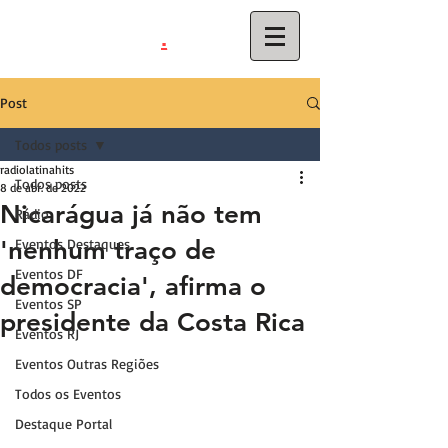
.
latinahits
com
Post
Todos posts
radiolatinahits
Todos posts
8 de abr. de 2022
Nicarágua já não tem
Rádio
'nenhum traço de
Eventos Destaques
Eventos DF
democracia', afirma o
Eventos SP
presidente da Costa Rica
Eventos RJ
Eventos Outras Regiões
Todos os Eventos
Destaque Portal