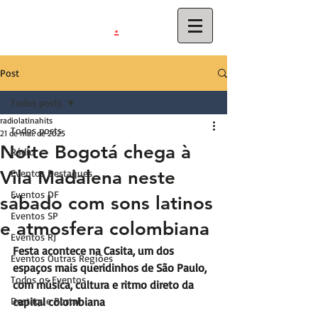
.
latinahits
com
Post
Todos posts
radiolatinahits
Todos posts
21 de mai. de 2025
Noite Bogotá chega à
Rádio
Vila Madalena neste
Eventos Destaques
Eventos DF
sábado com sons latinos
Eventos SP
e atmosfera colombiana
Eventos RJ
Festa acontece na Casita, um dos 
Eventos Outras Regiões
espaços mais queridinhos de São Paulo, 
Todos os Eventos
com música, cultura e ritmo direto da 
Destaque Portal
capital colombiana