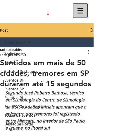
.
latinahits
com
Post
Todos posts
radiolatinahits
Todos posts
17 de jun. de 2023
Sentidos em mais de 50
Rádio
cidades, tremores em SP
Eventos Destaques
Eventos DF
duraram até 15 segundos
Eventos SP
Segundo José Roberto Barbosa, técnico 
Eventos RJ
em Sismologia do Centro de Sismologia 
Eventos Outras Regiões
da USP, os dados iniciais apontam que o 
epicentro dos tremores foi registrado 
Todos os Eventos
entre Miracatu, no interior de São Paulo, 
Destaque Portal
e Iguape, no litoral sul