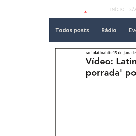
.
latinahits
com
INÍCIO
SÃ
Todos posts
Rádio
Ev
radiolatinahits
15 de jan. d
Eventos Outras Regiões
Vídeo: Lati
porrada' po
Destaque Principal Site 