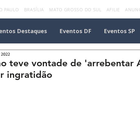
O PAULO
BRASÍLIA
MATO GROSSO DO SUL
AFILIE
ANUNC
entos Destaques
Eventos DF
Eventos SP
e 2022
Todos os Eventos
Destaque Portal
no teve vontade de 'arrebentar 
r ingratidão
Eventos
uniforcafm
Notícias sobre evento