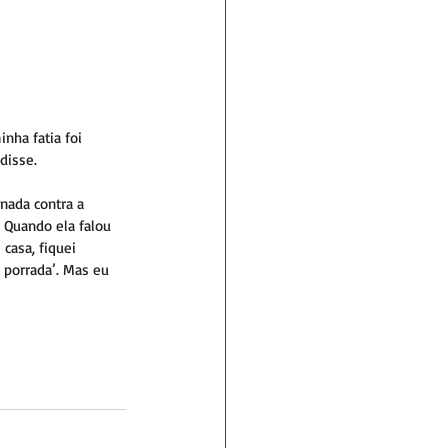
nha fatia foi 
disse.
nada contra a 
 Quando ela falou 
casa, fiquei 
a porrada’. Mas eu 