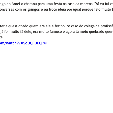
ego do Borel o chamou para uma festa na casa da morena. “Aí eu fui ca
versas com os gringos e eu troco ideia por igual porque falo muito 
 teria questionado quem era ele e fez pouco caso do colega de profissã
 já foi muito fã dele, era muito famoso e agora tá meio quebrado que
ta.
com/watch?v=SoUQFUEQjMI