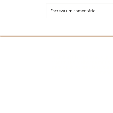
Escreva um comentário
Ana Del Castillo: a voz
feminina que ajuda a
renovar o vallenato e
conquista espaço na
programação da Latina Hits
SOBRE
A Latina Hits é uma rádio que
transmite o melhor da música 
para o público brasileiro, dur
por dia, sete dias por semana.