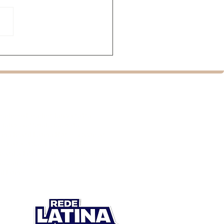
mentário sobre
ata estreia no Brasil
nte festival de cinema
cal
rádio rede radios latina salsa
 latino vallenato bachata
na Brasil Latina Hits românticas
ito Federal São Paulo Recife
rasil adulta jovem contemporânea
ho caribe caribenha américa do sul
l latino