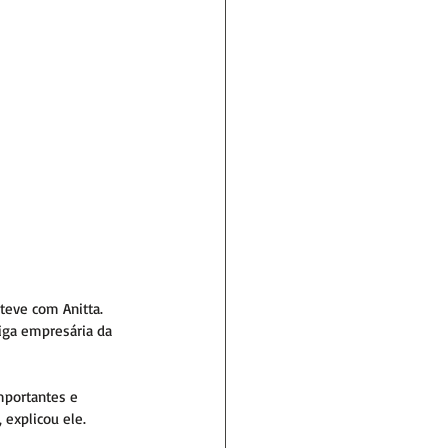
eve com Anitta. 
tiga empresária da 
mportantes e 
 explicou ele.