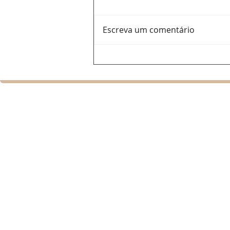
Escreva um comentário
Ana Del Castillo: a voz
feminina que ajuda a
renovar o vallenato e
conquista espaço na
programação da Latina Hits
SOBRE
A Latina Hits é uma rádio que
transmite o melhor da música 
para o público brasileiro, dur
por dia, sete dias por semana.