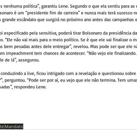
 nenhuma política”, garantiu Lene. Segundo o que ela sentiu para as 
lsonaro é um “presidente fim de carreira” e nunca mais terá sucesso no
m grande escândalo que surgirá no próximo ano antes das campanhas el
i especificado pela sensitiva, poderá tirar Bolsonaro da presidência da
“Ele não vai mais para o meio político. Se é que ele vai finalizar o m
s bem pesadas antes dele entregar”, revelou. Mas pode ser que ele n
m impeachment tem chances de acontecer. “Não vejo ele finalizando. 
le de lá”, assegurou.
 conduzindo a live, ficou intrigado com a revelação e questionou sobre
?”, perguntou. “Pode ser por aí, eu vejo que ele não termina. Tem uma
adas”, respondeu Lene.
te
Mandato