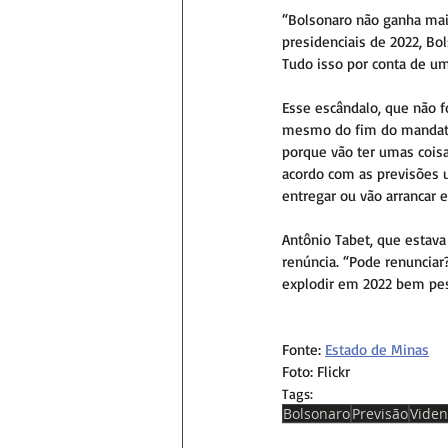
“Bolsonaro não ganha mais
presidenciais de 2022, Bo
Tudo isso por conta de u
Esse escândalo, que não fo
mesmo do fim do mandato. 
porque vão ter umas coisa
acordo com as previsões u
entregar ou vão arrancar e
Antônio Tabet, que estava
renúncia. “Pode renunciar
explodir em 2022 bem pes
Fonte: 
Estado de Minas
Foto: Flickr
Tags:
Bolsonaro
Previsão
Viden