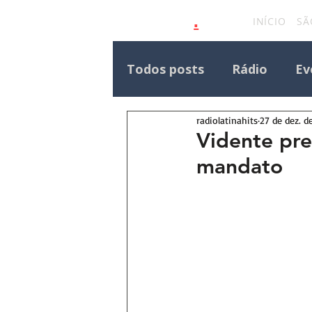
.
latinahits
com
INÍCIO
SÃ
Todos posts
Rádio
Ev
radiolatinahits
27 de dez. d
Eventos Outras Regiões
Vidente pre
mandato
Destaque Principal Site 