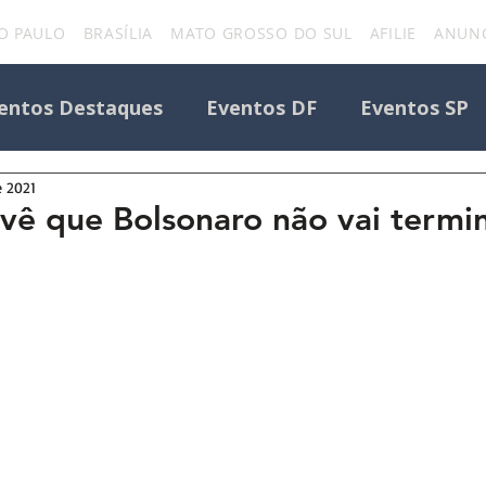
O PAULO
BRASÍLIA
MATO GROSSO DO SUL
AFILIE
ANUNC
entos Destaques
Eventos DF
Eventos SP
e 2021
Todos os Eventos
Destaque Portal
vê que Bolsonaro não vai termi
Eventos
uniforcafm
Notícias sobre evento