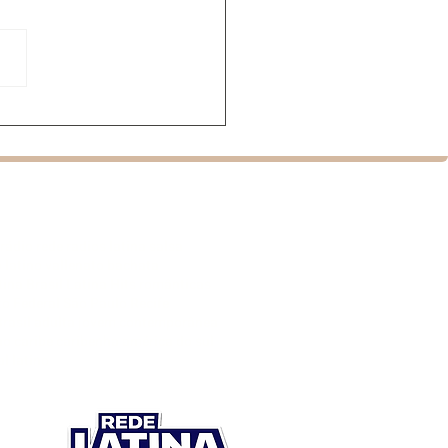
mentário sobre
ata estreia no Brasil
nte festival de cinema
cal
rádio rede radios latina salsa
 latino vallenato bachata
na Brasil Latina Hits românticas
ito Federal São Paulo Recife
rasil adulta jovem contemporânea
ho caribe caribenha américa do sul
l latino