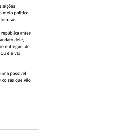
eleições 
 meio político. 
eitorais.
 república antes 
andato dele, 
ão entregue, de 
Ou ele vai 
 uma possível 
s coisas que vão 