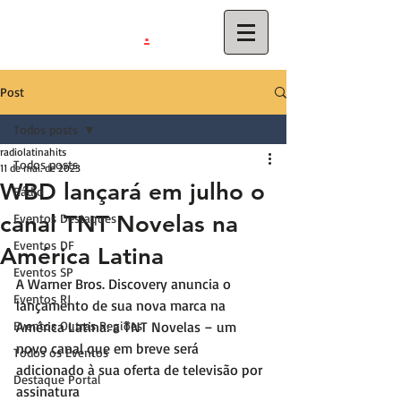
.
latinahits
com
Post
Todos posts
radiolatinahits
Todos posts
11 de mai. de 2023
WBD lançará em julho o
Rádio
canal TNT Novelas na
Eventos Destaques
Eventos DF
América Latina
Eventos SP
A Warner Bros. Discovery anuncia o 
Eventos RJ
lançamento de sua nova marca na 
Eventos Outras Regiões
América Latina: a TNT Novelas – um 
novo canal que em breve será 
Todos os Eventos
adicionado à sua oferta de televisão por 
Destaque Portal
assinatura