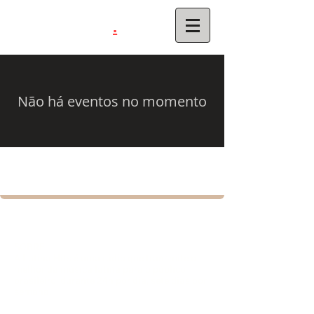
.
latinahits
com
Não há eventos no momento
SOBRE
A Latina Hits é uma rádio que transmite o
melhor da música latina para o público
brasileiro, durante 24h por dia, sete dias por
semana.