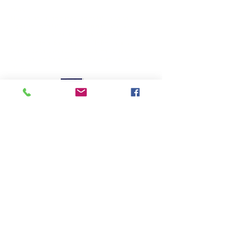
TAGS
Música latina rádio rede radios latina salsa
reggaeton pop latino vallenato bachata merengue
Latina Brasil Latina Hits românticas Brasília
Distrito Federal São Paulo Recife Pernambuco
Brasil adulta jovem contemporânea ritmo caribenho
caribe caribenha américa do sul américa central
latino
© Rede Latina Hits Brasil