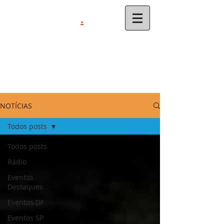
.
latinahits
com
NOTÍCIAS
Todos posts
Todos posts
Rádio
Eventos
Destaques
Eventos DF
Eventos SP