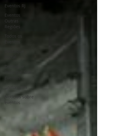
Eventos RJ
Eventos
Outras
Regiões
Todos os
Eventos
Destaque
Portal
Destaque
Principal Site
Eventos
uniforcafm
Notícias sobre
eventos