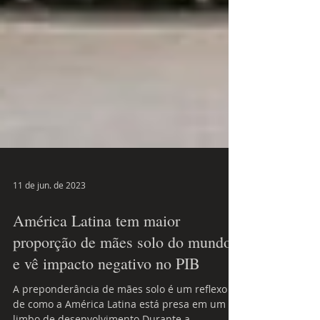
11 de jun. de 2023
América Latina tem maior
proporção de mães solo do mundo
e vê impacto negativo no PIB