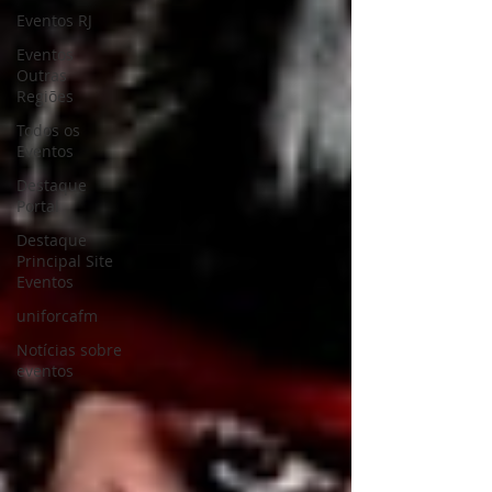
Eventos RJ
Eventos
Outras
Regiões
Todos os
Eventos
Destaque
Portal
Destaque
Principal Site
Eventos
uniforcafm
Notícias sobre
eventos