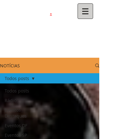
.
latinahits
com
NOTÍCIAS
Todos posts
Todos posts
Rádio
Eventos
Destaques
Eventos DF
Eventos SP