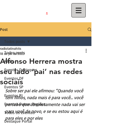
.
latinahits
com
Post
Todos posts
radiolatinahits
Todos posts
18 de jul. de 2023
Alfonso Herrera mostra
Rádio
seu lado ‘pai’ nas redes
Eventos Destaques
Eventos DF
sociais
Eventos SP
Sobre ser pai ele afirmou: “Quando você 
Eventos RJ
tem filhos, nada mais é para você… você 
Eventos Outras Regiões
percebe que absolutamente nada vai ser 
para você de novo, e se eu estou aqui é 
Todos os Eventos
para eles e por eles
Destaque Portal