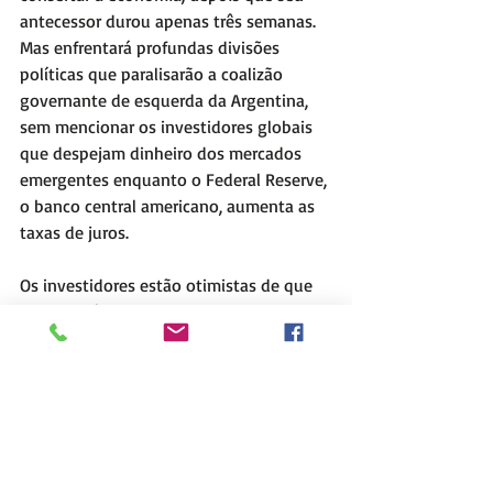
antecessor durou apenas três semanas. 
Mas enfrentará profundas divisões 
políticas que paralisarão a coalizão 
governante de esquerda da Argentina, 
sem mencionar os investidores globais 
que despejam dinheiro dos mercados 
emergentes enquanto o Federal Reserve, 
o banco central americano, aumenta as 
taxas de juros.
Os investidores estão otimistas de que 
Massa terá mais chances de sustentar a 
economia do que sua antecessora, 
Silvina Batakis, nomeada para o cargo de 
ministra no lugar de Martín Guzmán, que 
depois de muitos meses de desgaste 
político, devido à crise que atravessa o 
governo de Alberto Fernández, 