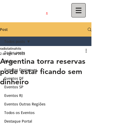
.
latinahits
com
Post
Todos posts
radiolatinahits
Todos posts
2 de ago. de 2022
Argentina torra reservas
Rádio
pode estar ficando sem
Eventos Destaques
Eventos DF
dinheiro
Eventos SP
Eventos RJ
Eventos Outras Regiões
Todos os Eventos
Destaque Portal