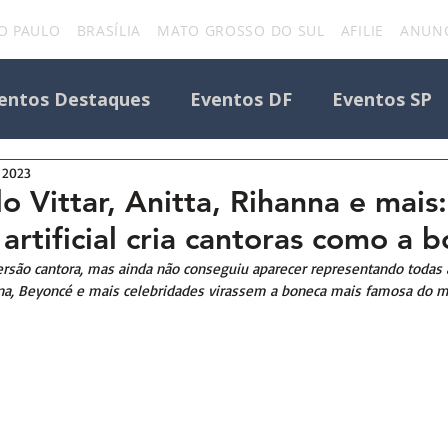
O PAULO
BRASÍLIA
MATO GROSSO DO SUL
AFILIE
ANUNC
entos Destaques
Eventos DF
Eventos SP
e 2023
Todos os Eventos
Destaque Portal
o Vittar, Anitta, Rihanna e mais:
 artificial cria cantoras como a 
Eventos
uniforcafm
Notícias sobre evento
versão cantora, mas ainda não conseguiu aparecer representando todas a
anna, Beyoncé e mais celebridades virassem a boneca mais famosa do 