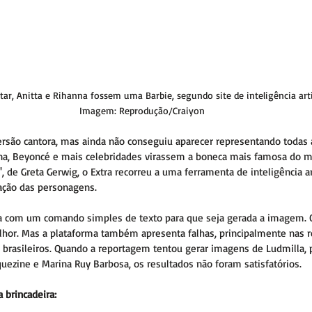
ttar, Anitta e Rihanna fossem uma Barbie, segundo site de inteligência artif
Imagem: Reprodução/Craiyon
versão cantora, mas ainda não conseguiu aparecer representando todas a
anna, Beyoncé e mais celebridades virassem a boneca mais famosa do m
, de Greta Gerwig, o Extra recorreu a uma ferramenta de inteligência arti
iação das personagens.
ona com um comando simples de texto para que seja gerada a imagem. 
elhor. Mas a plataforma também apresenta falhas, principalmente nas r
as brasileiros. Quando a reportagem tentou gerar imagens de Ludmilla, 
quezine e Marina Ruy Barbosa, os resultados não foram satisfatórios.
a brincadeira: