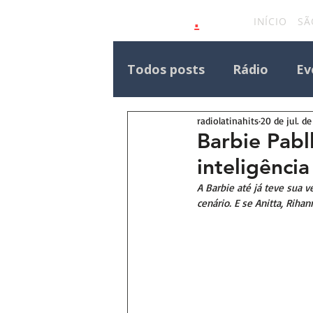
.
latinahits
com
INÍCIO
SÃ
Todos posts
Rádio
Ev
radiolatinahits
20 de jul. d
Eventos Outras Regiões
Barbie Pabll
inteligência
Destaque Principal Site 
A Barbie até já teve sua 
cenário. E se Anitta, Rih