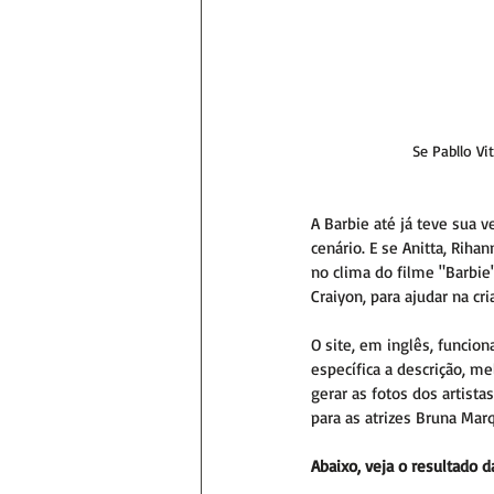
Se Pabllo Vi
A Barbie até já teve sua 
cenário. E se Anitta, Rih
no clima do filme "Barbie"
Craiyon, para ajudar na cr
O site, em inglês, funci
específica a descrição, m
gerar as fotos dos artist
para as atrizes Bruna Mar
Abaixo, veja o resultado d