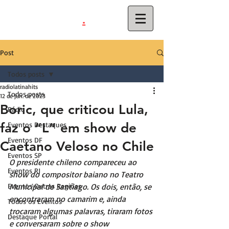
.
latinahits
com
Post
Todos posts
radiolatinahits
Todos posts
12 de jun. de 2023
Boric, que criticou Lula,
Rádio
faz o “L” em show de
Eventos Destaques
Eventos DF
Caetano Veloso no Chile
Eventos SP
O presidente chileno compareceu ao 
Eventos RJ
show do compositor baiano no Teatro 
Eventos Outras Regiões
Municipal de Santiago. Os dois, então, se 
encontraram no camarim e, ainda 
Todos os Eventos
trocaram algumas palavras, tiraram fotos 
Destaque Portal
e conversaram sobre o show