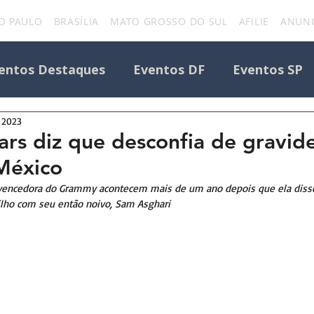
O PAULO
BRASÍLIA
MATO GROSSO DO SUL
AFILIE
ANUNC
entos Destaques
Eventos DF
Eventos SP
e 2023
Todos os Eventos
Destaque Portal
ars diz que desconfia de gravid
México
Eventos
uniforcafm
Notícias sobre evento
 vencedora do Grammy acontecem mais de um ano depois que ela diss
ilho com seu então noivo, Sam Asghari