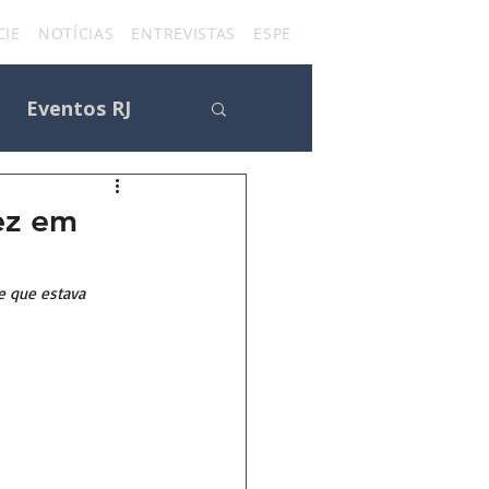
IE
NOTÍCIAS
ENTREVISTAS
ESPECIAIS
FÃ CLUBES
CON
Eventos RJ
ez em
s
e que estava 