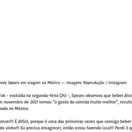
tney Spears em viagem ao México — Imagem: Reprodução / Instagram
k - excluída na segunda-feira (24) -, Spears observou que beber álc
em novembro de 2021 tornou “o gosto da comida muito melhor”, resul
pada no México.
ecer!!! É difícil, porque é uma das primeiras vezes que consigo beber
o vinho!!! Eu preciso emagrecer, então estou fazendo isso!!! Perdi 3 qu