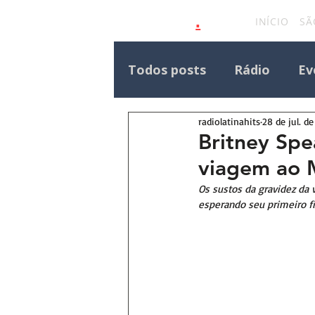
.
latinahits
com
INÍCIO
SÃ
Todos posts
Rádio
Ev
radiolatinahits
28 de jul. d
Eventos Outras Regiões
Britney Spe
viagem ao 
Destaque Principal Site 
Os sustos da gravidez da
esperando seu primeiro f