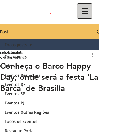
.
latinahits
com
Post
Todos posts
radiolatinahits
Todos posts
5 de abr. de 2022
Conheça o Barco Happy
Rádio
Day, onde será a festa 'La
Eventos Destaques
Eventos DF
Barca' de Brasília
Eventos SP
Eventos RJ
Eventos Outras Regiões
Todos os Eventos
Destaque Portal