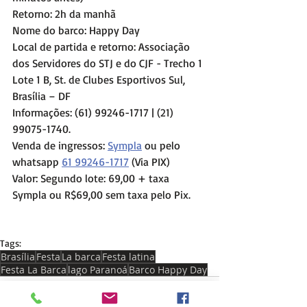
Retorno: 2h da manhã
Nome do barco: Happy Day
Local de partida e retorno: Associação 
dos Servidores do STJ e do CJF - Trecho 1 
Lote 1 B, St. de Clubes Esportivos Sul, 
Brasília – DF
Informações: (61) 99246-1717 | (21) 
99075-1740. 
Venda de ingressos: 
Sympla
 ou pelo 
whatsapp 
61 99246-1717
 (Via PIX)
Valor: Segundo lote: 69,00 + taxa 
Sympla ou R$69,00 sem taxa pelo Pix. 
Tags:
Brasília
Festa
La barca
Festa latina
Festa La Barca
lago Paranoá
Barco Happy Day