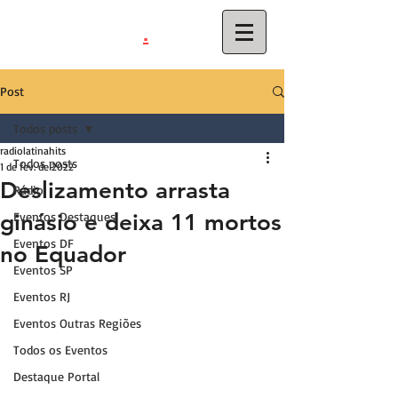
.
latinahits
com
Post
Todos posts
radiolatinahits
Todos posts
1 de fev. de 2022
Deslizamento arrasta
Rádio
ginásio e deixa 11 mortos
Eventos Destaques
Eventos DF
no Equador
Eventos SP
Eventos RJ
Eventos Outras Regiões
Todos os Eventos
Destaque Portal