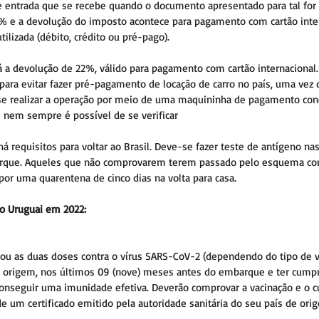
 entrada que se recebe quando o documento apresentado para tal for o
 e a devolução do imposto acontece para pagamento com cartão inter
tilizada (débito, crédito ou pré-pago).
há a devolução de 22%, válido para pagamento com cartão internacional.
ara evitar fazer pré-pagamento de locação de carro no país, uma vez q
se realizar a operação por meio de uma maquininha de pagamento con
e nem sempre é possível de se verificar
á requisitos para voltar ao Brasil. Deve-se fazer teste de antígeno na
arque. Aqueles que não comprovarem terem passado pelo esquema co
por uma quarentena de cinco dias na volta para casa.
o Uruguai em 2022:
 ou as duas doses contra o vírus SARS-CoV-2 (dependendo do tipo de va
e origem, nos últimos 09 (nove) meses antes do embarque e ter cumpr
conseguir uma imunidade efetiva. Deverão comprovar a vacinação e o
de um certificado emitido pela autoridade sanitária do seu país de ori