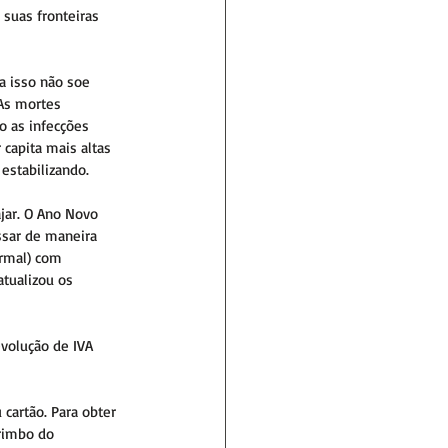
suas fronteiras 
a isso não soe 
As mortes 
o as infecções 
capita mais altas 
estabilizando.
jar. O Ano Novo 
ssar de maneira 
ormal) com 
atualizou os 
volução de IVA 
artão. Para obter 
rimbo do 