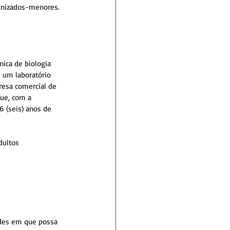
munizados-menores.
ica de biologia 
 um laboratório 
resa comercial de 
ue, com a 
 (seis) anos de 
dultos 
ades em que possa 