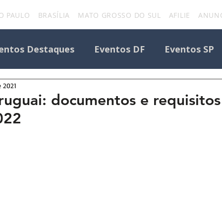
O PAULO
BRASÍLIA
MATO GROSSO DO SUL
AFILIE
ANUNC
entos Destaques
Eventos DF
Eventos SP
e 2021
Todos os Eventos
Destaque Portal
ruguai: documentos e requisitos
022
Eventos
uniforcafm
Notícias sobre evento