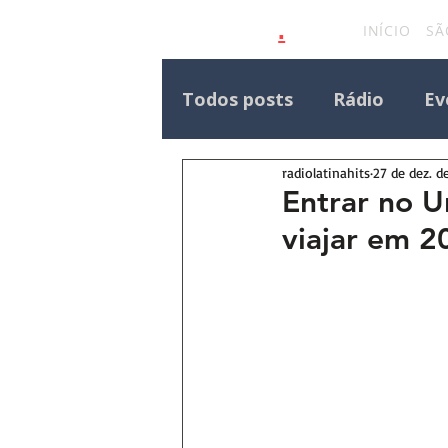
.
latinahits
com
INÍCIO
SÃ
Todos posts
Rádio
Ev
radiolatinahits
27 de dez. d
Eventos Outras Regiões
Entrar no U
viajar em 2
Destaque Principal Site 