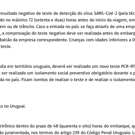
ultado negativo de teste de detecção do vírus SARS-CoV-2 (pela técn
ado no máximo 72 (setenta e duas) horas antes do início da viagem, em
gem ou de trânsito. Caso a entrada no país se faça através de uma emp
, a comprovação do teste negativo deve ser realizada antes do embarq
balcão da empresa correspondente. Crianças com idades inferiores a 06
teste.
adia em território uruguaio, deverá ser realizado um novo teste PCR-RT,
 ser realizado um isolamento social preventivo obrigatório durante o p
ada no país. Ficam isentos de realizar o teste e de realizar o isolamen
a no Uruguai.
etrônico dentro do prazo de 48 (quarenta e oito) horas do embarque, q
o juramentada, nos termos do artigo 239 do Código Penal Uruguaio. Li