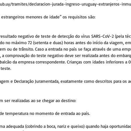
gub.uy/tramites/declaracion-jurada-ingreso-uruguay-extranjeros-in
s estrangeiros menores de idade” os requisitos são:
ultado negativo de teste de detecção do vírus SARS-CoV-2 (pela técn
ado no máximo 72 (setenta e duas) horas antes do início da viagem, em
gem ou de trânsito. Caso a entrada no país se faça através de uma emp
, a comprovação do teste negativo deve ser realizada antes do embarq
balcão da empresa correspondente. Crianças com idades inferiores a 06
teste.
iagem e Declaração Juramentada, exatamente como descritos para os a
 ser realizadas ao se chegar ao destino:
de temperatura no momento de entrada ao país.
rma adequada (cobrindo a boca, nariz e queixo) quando haja oportunid