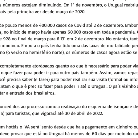
 números estejam diminuindo. Em 1º de novembro, o Uruguai reabriu 
onais pela primeira vez desde março de 2020.
l de pouco menos de 400.000 casos de Covid até 2 de dezembro. Embor
s, no início de março havia apenas 60.000 casos em toda a pandemia. 
e 928 no final de março para 6.131 em 2 de dezembro. No entanto, tant
minuindo. Embora o país tenha tido uma das taxas de mortalidade per 
o (o verão no hemisfério norte), os números de casos agora estão se 
completamente atordoados quanto ao que é necessário para poder via
e o que fazer para poder ir para outro país também. Assim, vamos repa
cê precisa saber (e fazer) para poder realizar sua visita (formal ou inf
tam o que é preciso fazer para poder ir até o Uruguai. O país vizinho 
tar a entrada dos brasileiros.
concedidos ao processo como a reativação do esquema de isenção e de
) para turistas, que vigorará até 30 de abril de 2022.
 hotéis o IVA será isento desde que haja pagamento em dinheiro ou c
o deve provar que está no Uruguai há menos de 60 dias por meio do ca