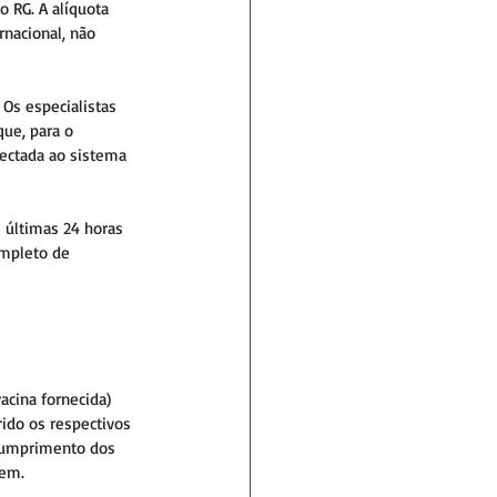
 RG. A alíquota 
nacional, não 
 Os especialistas 
ue, para o 
ectada ao sistema 
s últimas 24 horas 
mpleto de 
cina fornecida) 
ido os respectivos 
 cumprimento dos 
gem.