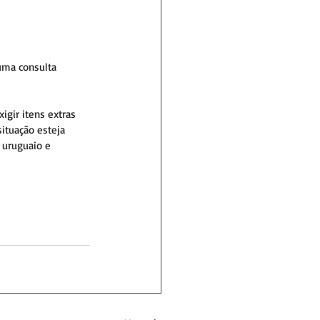
uma consulta 
gir itens extras 
ituação esteja 
 uruguaio e 