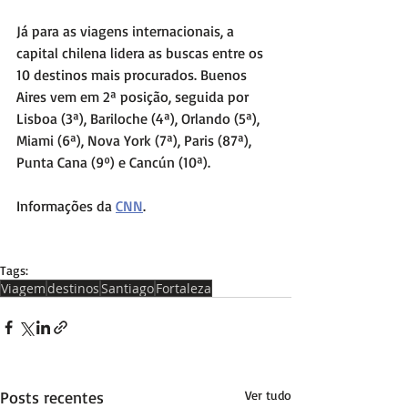
Já para as viagens internacionais, a 
capital chilena lidera as buscas entre os 
10 destinos mais procurados. Buenos 
Aires vem em 2ª posição, seguida por 
Lisboa (3ª), Bariloche (4ª), Orlando (5ª), 
Miami (6ª), Nova York (7ª), Paris (87ª), 
Punta Cana (9º) e Cancún (10ª).
Informações da 
CNN
.
Tags:
Viagem
destinos
Santiago
Fortaleza
Posts recentes
Ver tudo