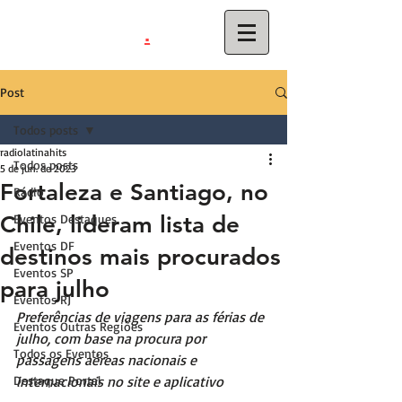
.
latinahits
com
Post
Todos posts
radiolatinahits
Todos posts
5 de jun. de 2023
Fortaleza e Santiago, no
Rádio
Chile, lideram lista de
Eventos Destaques
Eventos DF
destinos mais procurados
Eventos SP
para julho
Eventos RJ
Preferências de viagens para as férias de 
Eventos Outras Regiões
julho, com base na procura por 
Todos os Eventos
passagens aéreas nacionais e 
Destaque Portal
internacionais no site e aplicativo