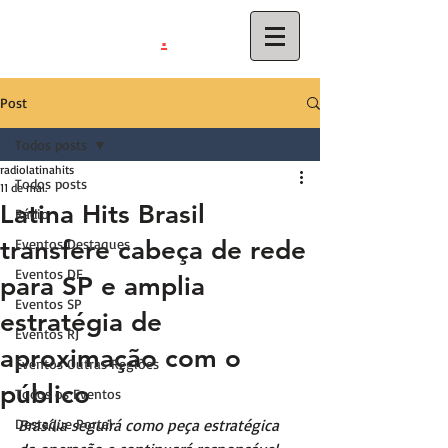
.
latinahits
com
Post
Todos posts
radiolatinahits
Todos posts
11 de mai.
Latina Hits Brasil
Rádio
transfere cabeça de rede
Eventos Destaques
Eventos DF
para SP e amplia
Eventos SP
estratégia de
Eventos RJ
aproximação com o
Eventos Outras Regiões
público
Todos os Eventos
Destaque Portal
Brasília seguirá como peça estratégica 