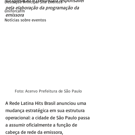
da operação e continuará responsável 
Destaque Principal Site Eventos
pela elaboração da programação da 
uniforcafm
emissora
Notícias sobre eventos
Foto: Acervo Prefeitura de Sâo Paulo
A Rede Latina Hits Brasil anunciou uma 
mudança estratégica em sua estrutura 
operacional: a cidade de São Paulo passa 
a assumir oficialmente a função de 
cabeça de rede da emissora, 