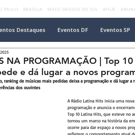
O PAULO
BRASÍLIA
MATO GROSSO DO SUL
AFILIE
ANUNC
entos Destaques
Eventos DF
Eventos SP
 2025
Todos os Eventos
Destaque Portal
NA PROGRAMAÇÃO | Top 10 L
pede e dá lugar a novos progra
Eventos
uniforcafm
Notícias sobre evento
o, ranking de músicas mais pedidas deixa a programação e dá lugar a
rências dos ouvintes
A Rádio Latina Hits inicia uma nov
programação e anuncia o encerram
Top 10 Latina Hits, que esteve no a
tornou um marco na história da em
ocorre para dar espaço a novos pr
refletem o comportamento atual do