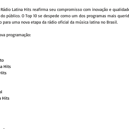
 Rádio Latina Hits reafirma seu compromisso com inovação e qualida
s do público. O Top 10 se despede como um dos programas mais querido
 para uma nova etapa da rádio oficial da música latina no Brasil.
ova programação:
ato
a Hits
Hits  
 
l 
a Hits