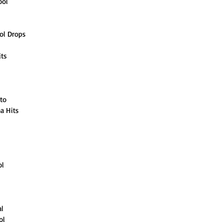
ool
ool Drops
its
ato
a Hits
 
 
ol
al
ol