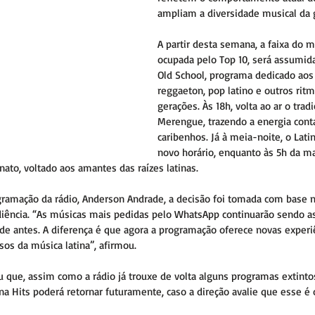
ampliam a diversidade musical da 
A partir desta semana, a faixa do m
ocupada pelo Top 10, será assumida
Old School, programa dedicado aos 
reggaeton, pop latino e outros ri
gerações. Às 18h, volta ao ar o tradi
Merengue, trazendo a energia cont
caribenhos. Já à meia-noite, o Lati
novo horário, enquanto às 5h da ma
nato, voltado aos amantes das raízes latinas.
gramação da rádio, Anderson Andrade, a decisão foi tomada com base
ência. “As músicas mais pedidas pelo WhatsApp continuarão sendo as
e antes. A diferença é que agora a programação oferece novas experi
sos da música latina”, afirmou.
que, assim como a rádio já trouxe de volta alguns programas extin
ina Hits poderá retornar futuramente, caso a direção avalie que esse é 