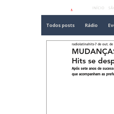
.
latinahits
com
INÍCIO
SÃ
Todos posts
Rádio
Ev
radiolatinahits
7 de out. de
Eventos Outras Regiões
MUDANÇAS 
Hits se des
Destaque Principal Site 
Após sete anos de sucess
que acompanham as prefe