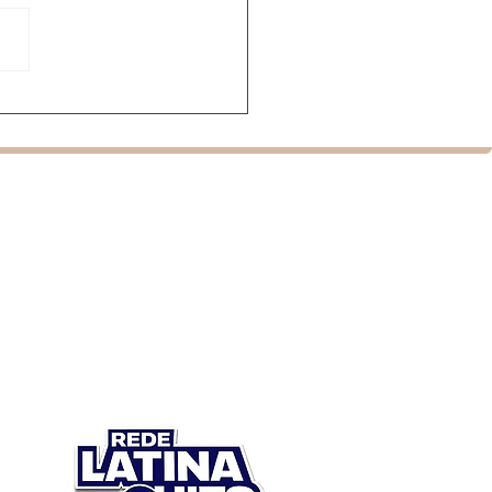
mentário sobre
ata estreia no Brasil
nte festival de cinema
cal
rádio rede radios latina salsa
 latino vallenato bachata
na Brasil Latina Hits românticas
ito Federal São Paulo Recife
rasil adulta jovem contemporânea
ho caribe caribenha américa do sul
l latino