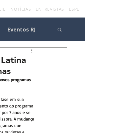
IE
NOTÍCIAS
ENTREVISTAS
ESPECIAIS
FÃ CLUBES
CON
Eventos RJ
atina
mas
s
 novos programas 
a fase em sua 
ento do programa 
r por 7 anos e se 
issora. A mudança 
ogramas que 
s ouvintes e 