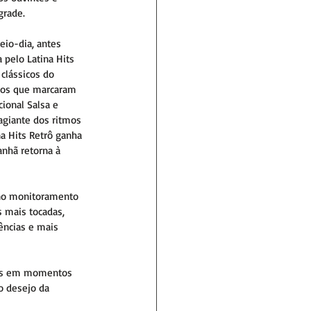
grade.
eio-dia, antes 
 pelo Latina Hits 
clássicos do 
tmos que marcaram 
cional Salsa e 
agiante dos ritmos 
na Hits Retrô ganha 
nhã retorna à 
 no monitoramento 
 mais tocadas, 
ências e mais 
tos em momentos 
o desejo da 