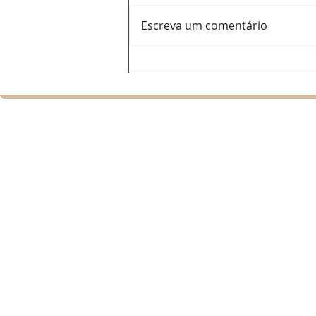
Escreva um comentário
Ana Del Castillo: a voz
feminina que ajuda a
renovar o vallenato e
conquista espaço na
programação da Latina Hits
SOBRE
A Latina Hits é uma rádio que
transmite o melhor da música 
para o público brasileiro, dur
por dia, sete dias por semana.