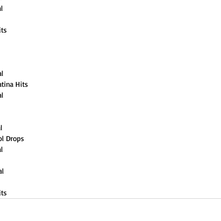
l
its
al
tina Hits
l 
l
ol Drops
l
al
its