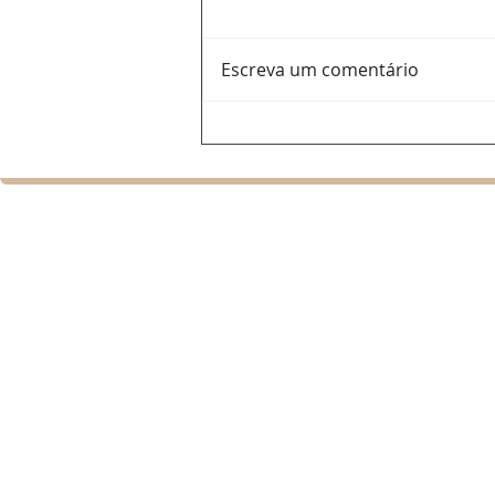
Escreva um comentário
Ana Del Castillo: a voz
feminina que ajuda a
renovar o vallenato e
conquista espaço na
programação da Latina Hits
SOBRE
A Latina Hits é uma rádio que
transmite o melhor da música 
para o público brasileiro, dur
por dia, sete dias por semana.