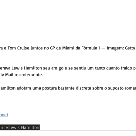
ra e Tom Cruise juntos no GP de Miami da Fórmula 1 — Imagem: Getty
derava Lewis Hamilton seu amigo e se sentiu um tanto quanto traído p
aily Mail recentemente.
 Hamilton adotam uma postura bastante discreta sobre o suposto roman
onet
.
nce
Lewis Hamilton