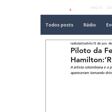
.
latinahits
com
INÍCIO
SÃ
Todos posts
Rádio
Ev
radiolatinahits
15 de jun. d
Eventos Outras Regiões
Piloto da F
Hamilton:‘Re
Destaque Principal Site 
A artista colombiana e o 
apareceram tomando drink