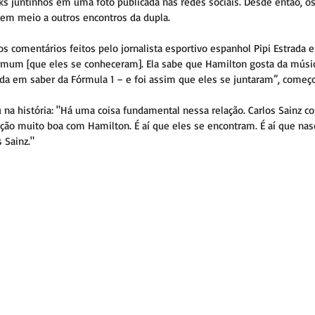
s juntinhos em uma foto publicada nas redes sociais. Desde então, o
m meio a outros encontros da dupla.
 os comentários feitos pelo jornalista esportivo espanhol Pipi Estrad
omum [que eles se conheceram]. Ela sabe que Hamilton gosta da música
sada em saber da Fórmula 1 – e foi assim que eles se juntaram”, começo
 na história: "Há uma coisa fundamental nessa relação. Carlos Sainz co
ção muito boa com Hamilton. É aí que eles se encontram. É aí que nas
 Sainz."