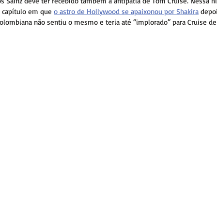
s Sainz deve ter recebido também a antipatia de Tom Cruise. Nessa his
o capítulo em que 
o astro de Hollywood se apaixonou por Shakira
 depo
olombiana não sentiu o mesmo e teria até “implorado” para Cruise de