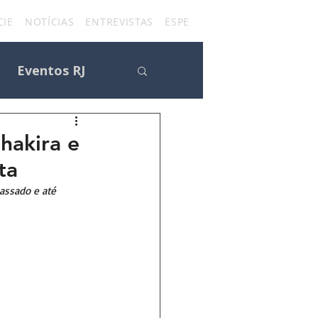
IE
NOTÍCIAS
ENTREVISTAS
ESPECIAIS
FÃ CLUBES
CON
Eventos RJ
Shakira e
ta
s
assado e até 