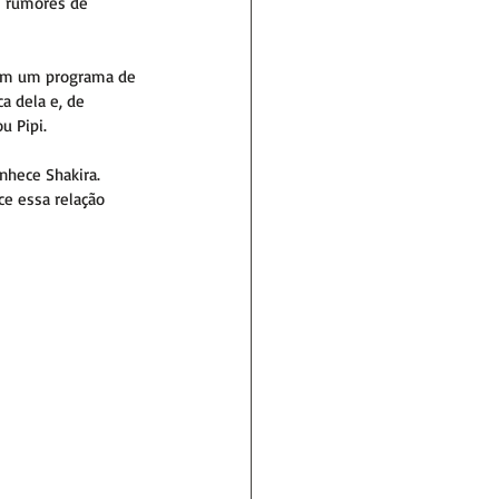
s rumores de 
a em um programa de 
 dela e, de 
u Pipi.
nhece Shakira. 
ce essa relação 