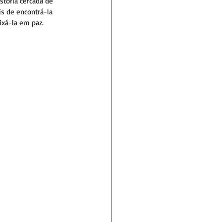
tória cercada de 
is de encontrá-la 
ixá-la em paz.