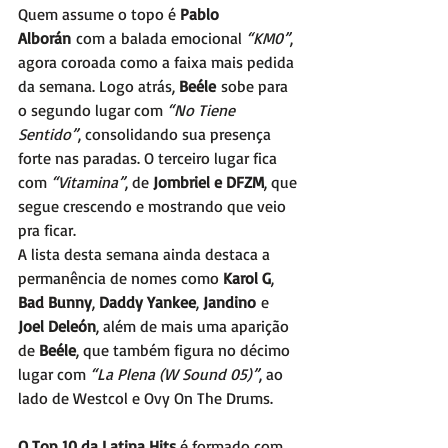
Quem assume o topo é 
Pablo 
Alborán
 com a balada emocional 
“KM0”
, 
agora coroada como a faixa mais pedida 
da semana. Logo atrás, 
Beéle
 sobe para 
o segundo lugar com 
“No Tiene 
Sentido”
, consolidando sua presença 
forte nas paradas. O terceiro lugar fica 
com 
“Vitamina”
, de 
Jombriel e DFZM
, que 
segue crescendo e mostrando que veio 
pra ficar.
A lista desta semana ainda destaca a 
permanência de nomes como 
Karol G
, 
Bad Bunny
, 
Daddy Yankee
, 
Jandino
 e 
Joel Deleón
, além de mais uma aparição 
de 
Beéle
, que também figura no décimo 
lugar com 
“La Plena (W Sound 05)”
, ao 
lado de Westcol e Ovy On The Drums.
O Top 10 da Latina Hits
 é
formado com 