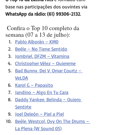
base nas participações dos ouvintes via 
WhatsApp da rádio: (61) 99306-2132
. 
Confira o Top 10 completo da 
semana (07 a 13 de julho):
Pablo Alborán – KM0
Beéle – No Tiene Sentido
Jombriel, DFZM – Vitamina
Christopher Vélez – Quiereme
Bad Bunny, Dei V, Omar Courtz – 
VeLDA
Karol G – Papasito
Jandino – Algo En Tu Cara
Daddy Yankee, Belinda – Quiero 
Sentirte
Joel Deleón – Piel a Piel
Beéle, Westcol, Ovy On The Drums – 
La Plena (W Sound 05)