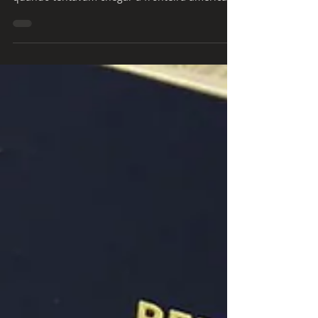
de entrada de brasileiros
Entre abril e março, quatro grupos, totalizando
81 brasileiros, foram detidos no México,
quando tentavam chegar à fronteira americana
em...