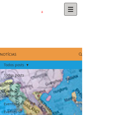
.
latinahits
com
NOTÍCIAS
Todos posts
Todos posts
Rádio
Eventos
Destaques
Eventos DF
Eventos SP