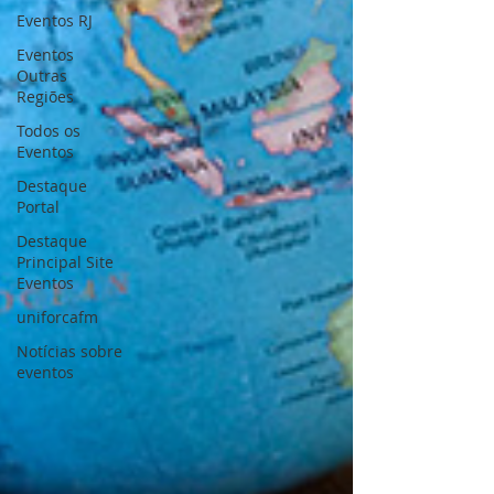
Eventos RJ
Eventos
Outras
Regiões
Todos os
Eventos
Destaque
Portal
Destaque
Principal Site
Eventos
uniforcafm
Notícias sobre
eventos