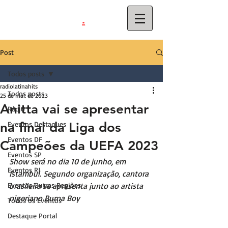
.
latinahits
com
Post
Todos posts
radiolatinahits
Todos posts
25 de mai. de 2023
Anitta vai se apresentar
Rádio
na final da Liga dos
Eventos Destaques
Eventos DF
Campeões da UEFA 2023
Eventos SP
Show será no dia 10 de junho, em 
Eventos RJ
Istambul. Segundo organização, cantora 
Eventos Outras Regiões
brasileira se apresenta junto ao artista 
nigeriano Burna Boy
Todos os Eventos
Destaque Portal