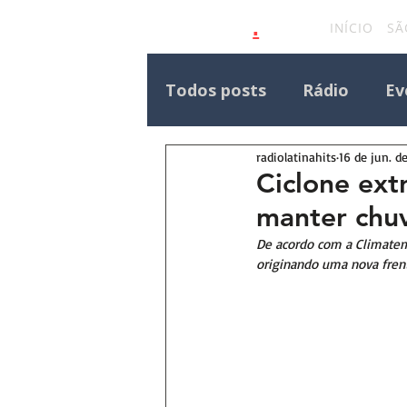
.
latinahits
com
INÍCIO
SÃ
Todos posts
Rádio
Ev
radiolatinahits
16 de jun. d
Eventos Outras Regiões
Ciclone ext
manter chuv
Destaque Principal Site 
De acordo com a Climatemp
originando uma nova frent