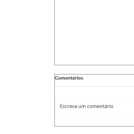
Comentários
Escreva um comentário
Ana Del Castillo: a voz
feminina que ajuda a