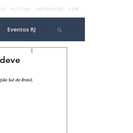
IE
NOTÍCIAS
ENTREVISTAS
ESPECIAIS
FÃ CLUBES
CON
Eventos RJ
 deve
s
ão Sul do Brasil, 