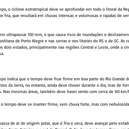
o, o ciclone extratropical deve se aprofundar em todo o litoral da Regi
e fria, que resultará em chuvas intensas e volumosas e rajadas de ven
m ultrapassar 150 mm, o que causa risco de inundações e deslizamento
olitana de Porto Alegre e nas serras e nos litorais do RS e de SC. As r
 dois estados, principalmente nas regiões Central e Leste, onde a circ
sa.
mpo indica que o tempo deve ficar firme em boa parte do Rio Grande d
ntos da Serra, no entanto, ainda deve chover durante o dia, mas de f
es. Nas mesmas áreas, também deve haver vento com cerca de 60 km/h
, o tempo deve se manter firme, sem chuva forte, mas com nebulosida
assa de ar de origem polar, que é fria e seca, deve avançar pelo esta