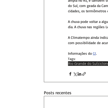
ampla no RS, e também sob
do Sul, com geada da Cam
cidades, os termômetros d
A chuva pode voltar a alg
dia. A chuva nas regiões L
A Climatempo ainda indica
com possibilidade de acum
Informações do 
G1
.
Tags:
Rio Grande do Sul
ciclon
Posts recentes