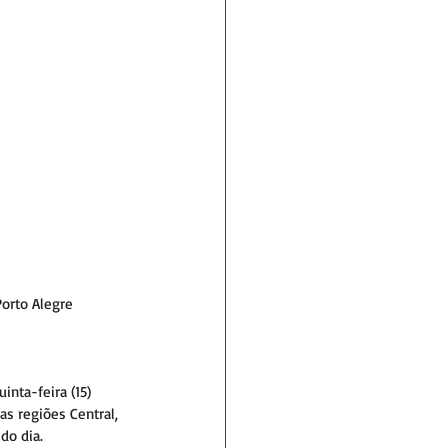
Porto Alegre
inta-feira (15) 
s regiões Central, 
do dia.