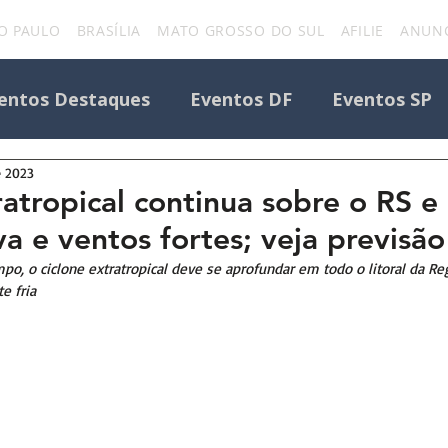
O PAULO
BRASÍLIA
MATO GROSSO DO SUL
AFILIE
ANUNC
entos Destaques
Eventos DF
Eventos SP
e 2023
Todos os Eventos
Destaque Portal
ratropical continua sobre o RS e
a e ventos fortes; veja previsão
Eventos
uniforcafm
Notícias sobre evento
o, o ciclone extratropical deve se aprofundar em todo o litoral da Regi
e fria